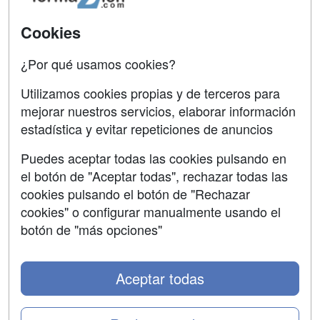
Aviso legal
Cookies
Copyleft
¿Por qué usamos cookies?
Utilizamos cookies propias y de terceros para
mejorar nuestros servicios, elaborar información
estadística y evitar repeticiones de anuncios
Grupo formazion:
Puedes aceptar todas las cookies pulsando en
el botón de "Aceptar todas", rechazar todas las
cookies pulsando el botón de "Rechazar
cookies" o configurar manualmente usando el
botón de "más opciones"
Aceptar todas
Copyright 2000-2026 Formazion Web, S.L. - Calle
Fermín Caballero, 62 - 28034 Madrid Tel: 91 533 70 78