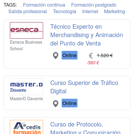
TAGS:
Formación continua
Formación postgrado
Salida profesional
Tecnología
Internet
Marketing
Técnico Experto en
Merchandising y Animación
del Punto de Venta
Esneca Business
School
Online
1.520 €
380 €
Curso Superior de Tráfico
Digital
MasterD Davante
Online
Curso de Protocolo,
Marketing y Comunicación