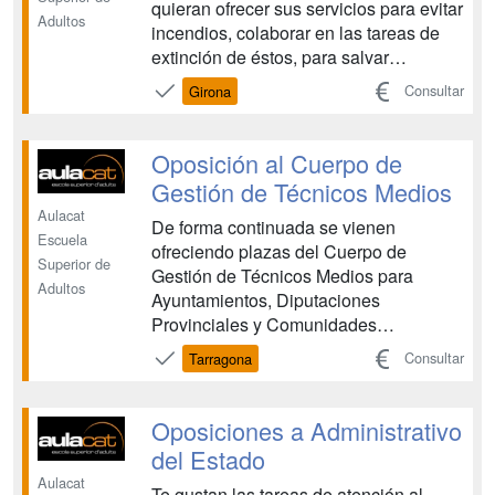
quieran ofrecer sus servicios para evitar
Adultos
incendios, colaborar en las tareas de
extinción de éstos, para salvar
personas atrapadas en pisos, locales,
Consultar
Girona
incendios, accidentes de tráfico etc. . A
aquellas personas que quieran
conseguir un trabajo bien considerado
Oposición al Cuerpo de
por la socieda...
Gestión de Técnicos Medios
Aulacat
De forma continuada se vienen
Escuela
ofreciendo plazas del Cuerpo de
Superior de
Gestión de Técnicos Medios para
Adultos
Ayuntamientos, Diputaciones
Provinciales y Comunidades
Autónomas. No es una convocatoria
Consultar
Tarragona
nacional que sale una vez al año. La
mayoría de Ayuntamientos hacen
convocatorias anualmente, y por lo
Oposiciones a Administrativo
tanto hay mas posibilidades de
del Estado
presentarse a diferentes Ayuntami...
Aulacat
Te gustan las tareas de atención al