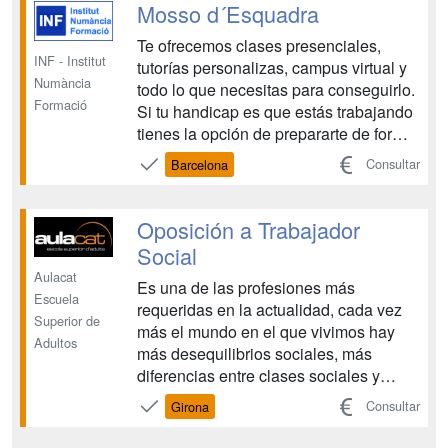
un trabajo que te ofrecerá mayores
Mosso d´Esquadra
recompensas, tanto a ...
Te ofrecemos clases presenciales,
INF - Institut
tutorías personalizas, campus virtual y
Numància
todo lo que necesitas para conseguirlo.
Formació
Si tu handicap es que estás trabajando
tienes la opción de prepararte de forma
semi-presencial u online. Institut
Consultar
Barcelona
Numància Formació te ofrece la mejor
preparación para que consigas tu
objetivo, SER MOSSO D’ESQUADRA.
Oposición a Trabajador
Para ello, dis...
Social
Aulacat
Es una de las profesiones más
Escuela
requeridas en la actualidad, cada vez
Superior de
más el mundo en el que vivimos hay
Adultos
más desequilibrios sociales, más
diferencias entre clases sociales y
estatus o grupos. Las mujeres
Consultar
Girona
maltratadas, los menores, la
drogodependencia, los inmigrantes, etc