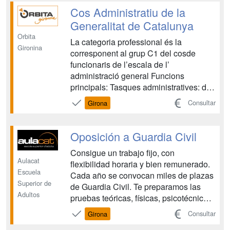
.. Son problemas que necesitan una
Cos Administratiu de la
solución, tiene que haber alguien que
Generalitat de Catalunya
se ocup...
Orbita
La categoria professional és la
Gironina
corresponent al grup C1 del cosde
funcionaris de l’escala de l’
administració general Funcions
principals: Tasques administratives: de
collaboració, preparatòries o derivades
Consultar
Girona
de la gestió administrativa de caràcter
superior. La comprovació de
documentació. La preparació de la
Oposición a Guardia Civil
redacció de documents que, per la ...
Consigue un trabajo fijo, con
Aulacat
flexibilidad horaria y bien remunerado.
Escuela
Cada año se convocan miles de plazas
Superior de
de Guardia Civil. Te preparamos las
Adultos
pruebas teóricas, físicas, psicotécnicas
y la entrevista personal. Con simulacros
Consultar
Girona
de exámenes reales de otras