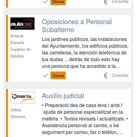
Consultar
Girona
impedeixi l´execució de les seves
funcions. • No estar inhabilitat
penalment per a l´exercici de les
Oposiciones a Personal
funcions públiques. •...
Subalterno
Aulacat
Los jardines públicos, las instalaciones
Escuela
del Ayuntamiento, los edificios públicos,
Superior de
las carreteras, la atención telefónica de
Adultos
tus dudas ... detrás de todo esto hay
una persona que ha accedido a la
función pública a través de unas
Consultar
Girona
pruebas, y que está allí para hacer que
los servicios públicos funcionen. Si
quieres ser telefonista, hujier,
Auxilio judicial
conserje...
• Preparació des de casa teva i amb l
Orbita
´ajuda de personal especialitzat en la
Gironina
matèria. • Textos revisats i actualitzats. •
Assistència personal al centre, o bé
seguiment per correu, fax o telèfon,