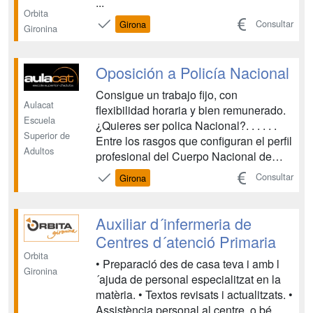
...
Orbita
Consultar
Girona
Gironina
Oposición a Policía Nacional
Consigue un trabajo fijo, con
Aulacat
flexibilidad horaria y bien remunerado.
Escuela
¿Quieres ser polica Nacional?. . . . . .
Superior de
Entre los rasgos que configuran el perfil
Adultos
profesional del Cuerpo Nacional de
Policía el que mejor lo define frente a
Consultar
Girona
los otros cuerpos de seguridad
españoles, es el de su carácter
nítidamente urbano. La misión de la
Auxiliar d´infermeria de
Policía Nacional es...
Centres d´atenció Primaria
Orbita
• Preparació des de casa teva i amb l
Gironina
´ajuda de personal especialitzat en la
matèria. • Textos revisats i actualitzats. •
Assistència personal al centre, o bé