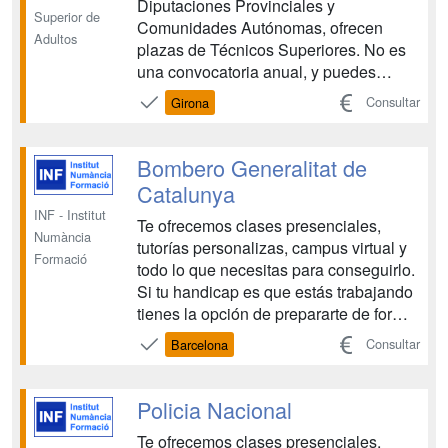
Diputaciones Provinciales y
Superior de
Comunidades Autónomas, ofrecen
Adultos
plazas de Técnicos Superiores. No es
una convocatoria anual, y puedes
presentarte a diferentes organismos
Consultar
Girona
públicos en un mismo año. Esto permite
más posibilidades de acceso a estas
plazas de empleo Público. . Tienes la
Bombero Generalitat de
oportunidad de conseguir uno d...
Catalunya
INF - Institut
Te ofrecemos clases presenciales,
Numància
tutorías personalizas, campus virtual y
Formació
todo lo que necesitas para conseguirlo.
Si tu handicap es que estás trabajando
tienes la opción de prepararte de forma
semi-presencial u online. Institut
Consultar
Barcelona
Numància Formació te ofrece la mejor
preparación para que consigas tu
objetivo, SER BOMBERO DE LA
Policia Nacional
GENERALITAT DE CATALU...
Te ofrecemos clases presenciales,