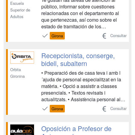
Escuela
público, informar sobre cuestiones
Superior de
relacionadas con el departamento al
Adultos
que pertenezcas, así como sobre el
estado de tramitación de los
expedientes, de acuerdo con las
Consultar
Girona
instrucciones recibidas del superior
jerárquico. Realizar actividades
administrativas elementales con
Recepcionista, conserge,
instrucciones recibidas o normas
bidell, subaltern
existentes....
Orbita
• Preparació des de casa teva i amb l
Gironina
´ajuda de personal especialitzat en la
matèria. • Opció a assistir a classes
presencials. • Textos revisats i
actualitzats. • Assistència personal al
centre, o bé seguiment per correu, fax o
Consultar
Girona
telèfon, durant tot el període de
formació, resolent tots els dubtes que
puguin sorgir. • Cada unitat didàcti...
Oposición a Profesor de