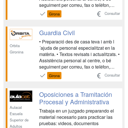
seguiment per correu, fax o telèfon,
durant tot el període de formació,
Consultar
Girona
resolent tots els dubtes que puguin
sorgir. • Cada unitat didàctica disposa d
´autoavaluacions que permeten segu...
Guardia Civil
• Preparació des de casa teva i amb l
Orbita
´ajuda de personal especialitzat en la
Gironina
matèria. • Textos revisats i actualitzats. •
Assistència personal al centre, o bé
seguiment per correu, fax o telèfon,
durant tot el període de formació,
Consultar
Girona
resolent tots els dubtes que puguin
sorgir. • Cada unitat didàctica disposa d
´autoavaluacions que permeten segu...
Oposiciones a Tramitación
Procesal y Administrativa
Aulacat
Trabaja en un juzgado preparando el
Escuela
material necesario para practicar las
Superior de
pruebas: videos, documentos
Adultos