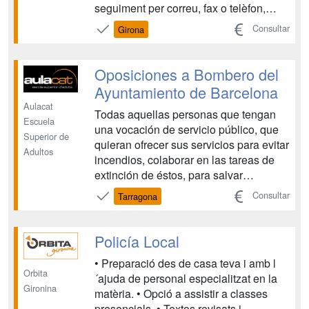
seguiment per correu, fax o telèfon,
durant tot el període de formació,
Consultar
Girona
resolent tots els dubtes que puguin
sorgir. • Cada unitat didàctica disposa d
´autoavaluacions que permeten segu...
Oposiciones a Bombero del
Ayuntamiento de Barcelona
Aulacat
Todas aquellas personas que tengan
Escuela
una vocación de servicio público, que
Superior de
quieran ofrecer sus servicios para evitar
Adultos
incendios, colaborar en las tareas de
extinción de éstos, para salvar
personas atrapadas en pisos, locales,
Consultar
Tarragona
incendios, accidentes de tráfico etc. . A
aquellas personas que quieran
conseguir un trabajo bien considerado
Policía Local
por la socieda...
• Preparació des de casa teva i amb l
Orbita
´ajuda de personal especialitzat en la
Gironina
matèria. • Opció a assistir a classes
presencials. • Textos revisats i