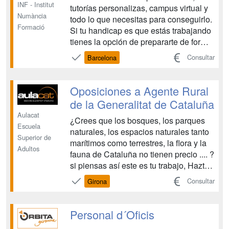
INF - Institut
tutorías personalizas, campus virtual y
Numància
todo lo que necesitas para conseguirlo.
Formació
Si tu handicap es que estás trabajando
tienes la opción de prepararte de forma
semi-presencial u online. Institut
Consultar
Barcelona
Numància Formació te ofrece la mejor
preparación para que consigas tu
objetivo, SER POLICIA NACIONAL.
Oposiciones a Agente Rural
Para ello, dis...
de la Generalitat de Cataluña
Aulacat
¿Crees que los bosques, los parques
Escuela
naturales, los espacios naturales tanto
Superior de
marítimos como terrestres, la flora y la
Adultos
fauna de Cataluña no tienen precio .... ?
si piensas así este es tu trabajo, Hazte
Agente rural de Cataluña, hay mucho
Consultar
Girona
trabajo por hacer y pocos agentes
Agentes Rurales para hacerlo.
Consigue una plaza de Agente Rural
Personal d´Oficis
de la Genera...