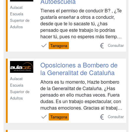
Autoescuela
Aulacat
Tienes el permiso de conducir B? , ¿Te
Escuela
gustaría enseñar a otros a conducir,
Superior de
desde que te lo sacaste tú, ¿has
Adultos
pensado que este trabajo lo podrías
hacer tú, pues no esperes más tiempo y
decídete ya. Es un trabajo con gran
Consultar
Tarragona
demanda muy gratificante y muy * bién
remunerado. De forma bianual tanto
Dirección General de Tráfico (desde
Oposiciones a Bombero de
Madrid) como el Se...
la Generalitat de Cataluña
Aulacat
Ahora es tu momento, Hazte bombero
Escuela
de la Generalitat de Cataluña. ¿Has
Superior de
pensado en ello muchas veces. Fuera
Adultos
dudas. Es un trabajo espectacular, con
muchas emociones. Gracias al trabajo
de los Bomberos muchas personas han
Consultar
Tarragona
recibido ayuda cuando la necesitaban,
algunas han salvado la vida. Tendrás