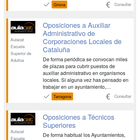
durant tot el període de formació,
Consultar
Girona
resolent tots els dubtes que puguin
sorgir. • Cada unitat didàctica disposa d
´autoavaluacions que permeten segu...
Oposiciones a Auxiliar
Administrativo de
Corporaciones Locales de
Aulacat
Escuela
Cataluña
Superior de
De forma periódica se convocan miles
Adultos
de plazas para cubrir puestos de
auxiliar administrativo en organismos
locales. Si alguna vez has pensado en
trabajar en un ayuntamiento,
Diputación, en un Consejo Comarcal o
Consultar
Tarragona
por un organismo público no lo dudes
ahora es el momento de hacerte
funcionario público y decir adiós a la
Oposiciones a Técnicos
inestabilidad laboral y económ...
Superiores
Aulacat
De forma habitual los Ayuntamientos,
Escuela