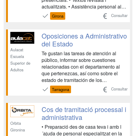
actualitzats. • Assistència personal al
centre, o bé seguiment per correu, fax o
Consultar
Girona
telèfon, durant tot el període de
formació, resolent tots els dubtes que
puguin sorgir. • Cada unitat didàcti...
Oposiciones a Administrativo
del Estado
Aulacat
Te gustan las tareas de atención al
Escuela
público, informar sobre cuestiones
Superior de
relacionadas con el departamento al
Adultos
que pertenezcas, así como sobre el
estado de tramitación de los
expedientes, de acuerdo con las
Consultar
Tarragona
instrucciones recibidas del superior
jerárquico. Realizar actividades
administrativas elementales con
Cos de tramitació processal i
instrucciones recibidas o normas
administrativa
existentes....
Orbita
• Preparació des de casa teva i amb l
Gironina
´ajuda de personal especialitzat en la