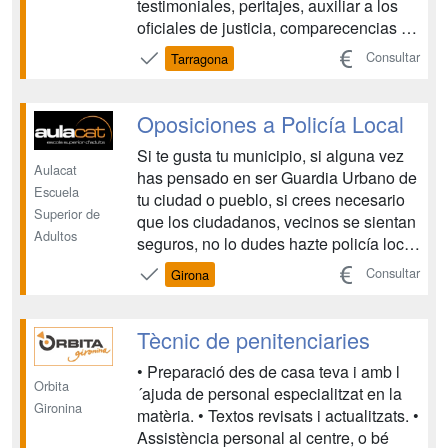
testimoniales, peritajes, auxiliar a los
oficiales de justicia, comparecencias y
declaraciones a los testigos y las partes
Consultar
Tarragona
del proceso. Corresponde al Cuerpo de
Tramitación Procesal y Administrativa
colaborar con la actividad procesal de
Oposiciones a Policía Local
nivel s...
Si te gusta tu municipio, si alguna vez
Aulacat
has pensado en ser Guardia Urbano de
Escuela
tu ciudad o pueblo, si crees necesario
Superior de
que los ciudadanos, vecinos se sientan
Adultos
seguros, no lo dudes hazte policía local
de tu municipio o de algún limítrofe.
Consultar
Girona
Entre las funciones que desarrolla un
policía local está la de dirigir y ordenar
el tráfico, vigilar edificios o ins...
Tècnic de penitenciaries
• Preparació des de casa teva i amb l
Orbita
´ajuda de personal especialitzat en la
Gironina
matèria. • Textos revisats i actualitzats. •
Assistència personal al centre, o bé