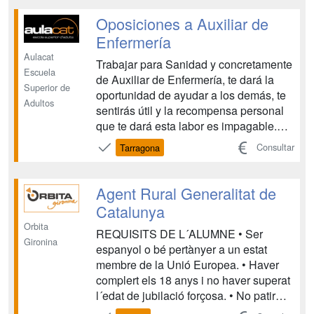
convocatorias. Para ayudarte a
conseguir tu objetivo ponemos a tu
Oposiciones a Auxiliar de
disposición un equipo de profes...
Enfermería
Aulacat
Trabajar para Sanidad y concretamente
Escuela
de Auxiliar de Enfermería, te dará la
Superior de
oportunidad de ayudar a los demás, te
Adultos
sentirás útil y la recompensa personal
que te dará esta labor es impagable.
Además podrás ejercer muchas
Consultar
Tarragona
funciones diferentes. Tendrás un trabajo
estable y con todas las garantías que te
oferce trabajar por la función pública:
Agent Rural Generalitat de
Cada...
Catalunya
Orbita
REQUISITS DE L´ALUMNE • Ser
Gironina
espanyol o bé pertànyer a un estat
membre de la Unió Europea. • Haver
complert els 18 anys i no haver superat
l´edat de jubilació forçosa. • No patir
cap malaltia o defecte físic que