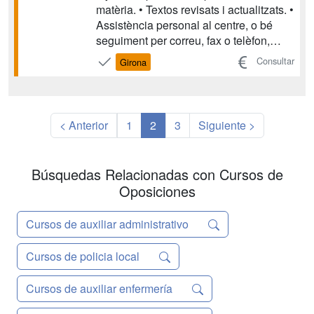
matèria. • Textos revisats i actualitzats. •
Assistència personal al centre, o bé
seguiment per correu, fax o telèfon,
durant tot el període de formació,
Consultar
Girona
resolent tots els dubtes que puguin
sorgir. • Cada unitat didàctica disposa d
´autoavaluacions que permeten segu...
< Anterior
1
2
3
Siguiente >
Búsquedas Relacionadas con Cursos de
Oposiciones
Cursos de auxiliar administrativo
Cursos de policia local
Cursos de auxiliar enfermería