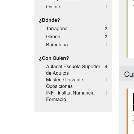
Online
1
¿Dónde?
Tarragona
2
Girona
2
Barcelona
1
¿Con Quién?
Aulacat Escuela Superior
4
Cu
de Adultos
MasterD Davante
1
Oposiciones
INF - Institut Numància
1
Formació