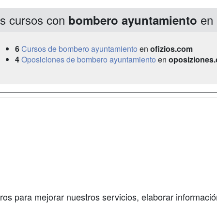
s cursos con
en 
bombero ayuntamiento
6
Cursos de bombero ayuntamiento
en
ofizios.com
4
Oposiciones de bombero ayuntamiento
en
oposiziones
a
Masters y
Contactar
Postgrados
enes somos
Confidenciali
Cursos FP
fas publicidad
Aviso legal
Conferencias
so Usuarios
Copyleft
Carreras
so Centros
Universitarias
ros para mejorar nuestros servicios, elaborar información
Oposiciones