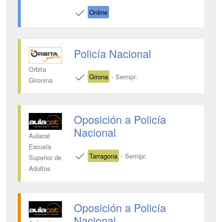
Online
Policía Nacional
Orbita
Girona
- Semipr.
Gironina
Oposición a Policía
Nacional
Aulacat
Escuela
Tarragona
- Semipr.
Superior de
Adultos
Oposición a Policía
Nacional