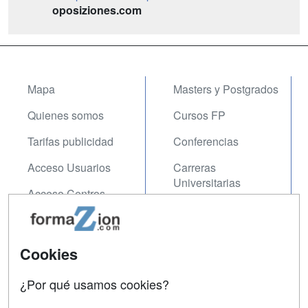
oposiziones.com
Mapa
Masters y Postgrados
Quienes somos
Cursos FP
Tarifas publicidad
Conferencias
Acceso Usuarios
Carreras
Universitarias
Acceso Centros
Oposiciones
SÍGUENOS EN:
Contactar
Cookies
Confidencialidad
¿Por qué usamos cookies?
Aviso legal