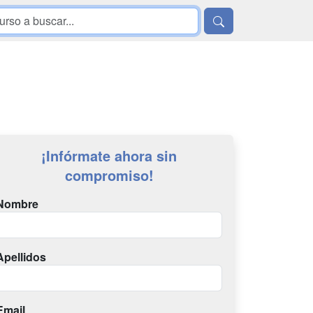
¡Infórmate ahora sin
compromiso!
Nombre
Apellidos
Email