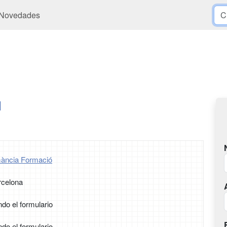
Novedades
l
umància Formació
rcelona
ndo el formulario
ndo el formulario