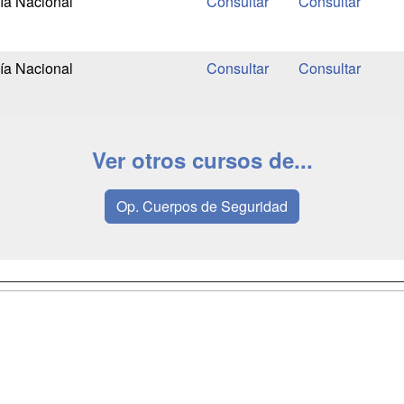
ía Nacional
ía Nacional
Ver otros cursos de...
Op. Cuerpos de Seguridad
a
Masters y
Contactar
Postgrados
enes somos
Confidenciali
Cursos FP
fas publicidad
Aviso legal