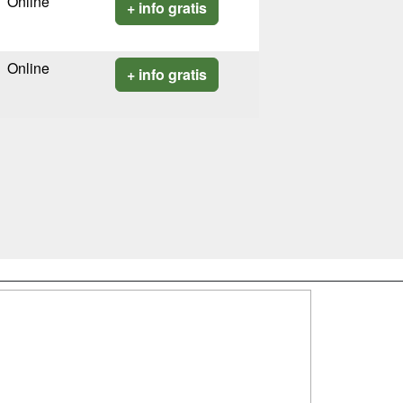
Online
+ info gratis
Online
+ info gratis
SÍGUENOS EN:
dad