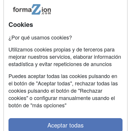
Acceso Usuarios
Carreras
Universitarias
Acceso Centros
Cookies
Oposiciones
¿Por qué usamos cookies?
SÍGUENOS EN:
Contactar
Utilizamos cookies propias y de terceros para
mejorar nuestros servicios, elaborar información
Confidencialidad
estadística y evitar repeticiones de anuncios
Aviso legal
Puedes aceptar todas las cookies pulsando en
Copyleft
el botón de "Aceptar todas", rechazar todas las
cookies pulsando el botón de "Rechazar
cookies" o configurar manualmente usando el
botón de "más opciones"
Grupo formazion:
Aceptar todas