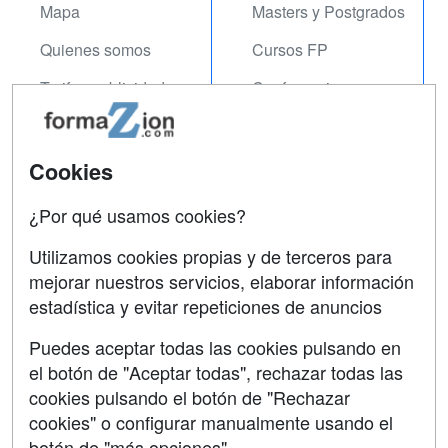
Mapa
Masters y Postgrados
Quienes somos
Cursos FP
Tarifas publicidad
Conferencias
Acceso Usuarios
Carreras
Universitarias
Acceso Centros
Cookies
Oposiciones
¿Por qué usamos cookies?
SÍGUENOS EN:
Contactar
Utilizamos cookies propias y de terceros para
mejorar nuestros servicios, elaborar información
Confidencialidad
estadística y evitar repeticiones de anuncios
Aviso legal
Puedes aceptar todas las cookies pulsando en
Copyleft
el botón de "Aceptar todas", rechazar todas las
cookies pulsando el botón de "Rechazar
cookies" o configurar manualmente usando el
botón de "más opciones"