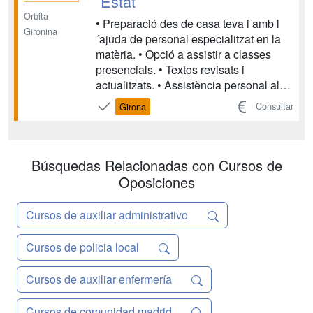
´Estat
existentes....
Orbita
• Preparació des de casa teva i amb l
Gironina
´ajuda de personal especialitzat en la
matèria. • Opció a assistir a classes
presencials. • Textos revisats i
actualitzats. • Assistència personal al
centre, o bé seguiment per correu, fax o
Consultar
Girona
telèfon, durant tot el període de
formació, resolent tots els dubtes que
puguin sorgir. • Cada unitat didàctic...
Búsquedas Relacionadas con Cursos de
Oposiciones
Cursos de auxiliar administrativo
Cursos de policia local
Cursos de auxiliar enfermería
Cursos de comunidad madrid