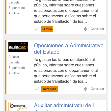
Escuela
público, informar sobre cuestiones
Superior de
relacionadas con el departamento al
Adultos
que pertenezcas, así como sobre el
estado de tramitación de los
expedientes, de acuerdo con las
Consultar
Girona
instrucciones recibidas del superior
jerárquico. Realizar actividades
administrativas elementales con
Oposiciones a Administrativo
instrucciones recibidas o normas
del Estado
existentes....
Aulacat
Te gustan las tareas de atención al
Escuela
público, informar sobre cuestiones
Superior de
relacionadas con el departamento al
Adultos
que pertenezcas, así como sobre el
estado de tramitación de los
expedientes, de acuerdo con las
Consultar
Tarragona
instrucciones recibidas del superior
jerárquico. Realizar actividades
administrativas elementales con
Auxiliar administratiu de l
instrucciones recibidas o normas