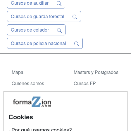
Cursos de auxiliar
Cursos de guarda forestal
Cursos de celador
Cursos de policia nacional
Mapa
Masters y Postgrados
Quienes somos
Cursos FP
Tarifas publicidad
Conferencias
Acceso Usuarios
Carreras
Universitarias
Cookies
Acceso Centros
Oposiciones
¿Por qué usamos cookies?