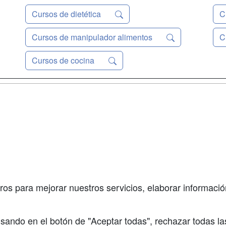
Cursos de dietética
C
Cursos de manipulador alimentos
C
Cursos de cocina
a
Masters y
Contactar
Postgrados
enes somos
Confidenciali
Cursos FP
fas publicidad
Aviso legal
Conferencias
so Usuarios
Copyleft
Carreras
so Centros
Universitarias
ros para mejorar nuestros servicios, elaborar información
Oposiciones
sando en el botón de "Aceptar todas", rechazar todas la