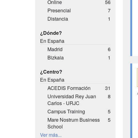
Online
56
Presencial
7
Distancia
1
¿Dónde?
En España
Madrid
6
Bizkaia
1
¿Centro?
En España
ACEDIS Formación
31
Universidad Rey Juan
8
Carlos - URJC
Campus Training
5
Mare Nostrum Business
5
School
Ver más...