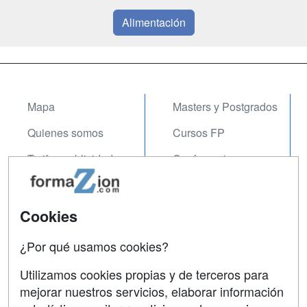
Alimentación
Mapa
Masters y Postgrados
Quienes somos
Cursos FP
Tarifas publicidad
Conferencias
Acceso Usuarios
Carreras
Universitarias
Acceso Centros
Cookies
Oposiciones
¿Por qué usamos cookies?
SÍGUENOS EN:
Contactar
Utilizamos cookies propias y de terceros para
mejorar nuestros servicios, elaborar información
Confidencialidad