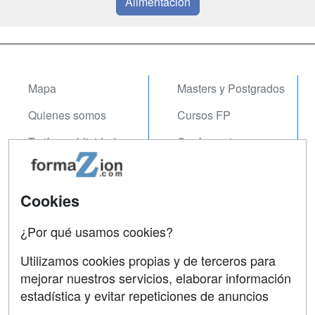
Alimentación
Mapa
Masters y Postgrados
Quienes somos
Cursos FP
Tarifas publicidad
Conferencias
Acceso Usuarios
Carreras
Universitarias
Acceso Centros
Cookies
Oposiciones
¿Por qué usamos cookies?
SÍGUENOS EN:
Contactar
Utilizamos cookies propias y de terceros para
mejorar nuestros servicios, elaborar información
Confidencialidad
estadística y evitar repeticiones de anuncios
Aviso legal