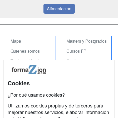
Alimentación
Mapa
Masters y Postgrados
Quienes somos
Cursos FP
Tarifas publicidad
Conferencias
Acceso Usuarios
Carreras
Universitarias
Acceso Centros
Cookies
Oposiciones
¿Por qué usamos cookies?
SÍGUENOS EN:
Contactar
Utilizamos cookies propias y de terceros para
mejorar nuestros servicios, elaborar información
Confidencialidad