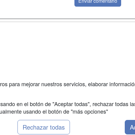
a
Masters y
Contactar
Postgrados
enes somos
Confidenciali
Cursos FP
fas publicidad
Aviso legal
Conferencias
so Usuarios
Copyleft
Carreras
so Centros
Universitarias
ros para mejorar nuestros servicios, elaborar información
Oposiciones
sando en el botón de "Aceptar todas", rechazar todas la
nualmente usando el botón de "más opciones"
Rechazar todas
A