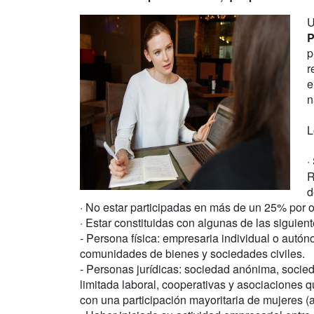
U
P
p
r
e
n
L
·
R
d
· No estar participadas en más de un 25% por 
· Estar constituidas con algunas de las siguient
- Persona física: empresaria individual o autó
comunidades de bienes y sociedades civiles.
- Personas jurídicas: sociedad anónima, socie
limitada laboral, cooperativas y asociaciones 
con una participación mayoritaria de mujeres (a