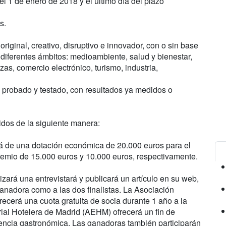
el 1 de enero de 2018 y el último día del plazo
s.
riginal, creativo, disruptivo e innovador, con o sin base
 diferentes ámbitos: medioambiente, salud y bienestar,
as, comercio electrónico, turismo, industria,
io probado y testado, con resultados ya medidos o
idos de la siguiente manera:
á de una dotación económica de 20.000 euros para el
 premio de 15.000 euros y 10.000 euros, respectivamente.
zará una entrevistará y publicará un artículo en su web,
ganadora como a las dos finalistas. La Asociación
erá una cuota gratuita de socia durante 1 año a la
rial Hotelera de Madrid (AEHM) ofrecerá un fin de
iencia gastronómica. Las ganadoras también participarán