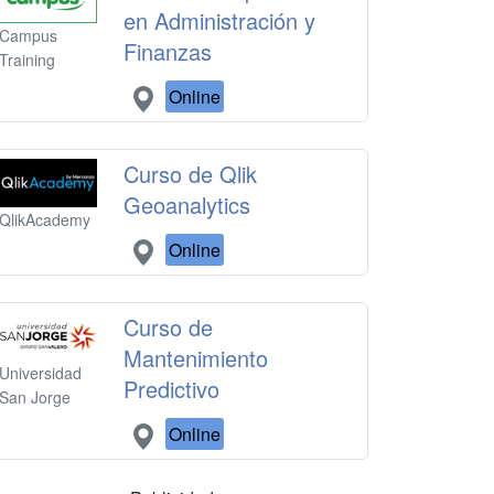
en Administración y
Campus
Finanzas
Training
Online
Curso de Qlik
Geoanalytics
QlikAcademy
Online
Curso de
Mantenimiento
Universidad
Predictivo
San Jorge
Online