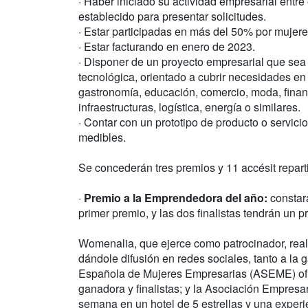
· Haber iniciado su actividad empresarial entre 
establecido para presentar solicitudes.
· Estar participadas en más del 50% por mujere
· Estar facturando en enero de 2023.
· Disponer de un proyecto empresarial que sea o
tecnológica, orientado a cubrir necesidades en
gastronomía, educación, comercio, moda, finanz
infraestructuras, logística, energía o similares.
· Contar con un prototipo de producto o servic
medibles.
Se concederán tres premios y 11 accésit repart
·
Premio a la Emprendedora del año:
constar
primer premio, y las dos finalistas tendrán un
Womenalia, que ejerce como patrocinador, reali
dándole difusión en redes sociales, tanto a la 
Española de Mujeres Empresarias (ASEME) ofrec
ganadora y finalistas; y la Asociación Empresa
semana en un hotel de 5 estrellas y una exper