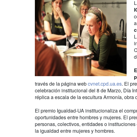
I
c
a
c
L
i
C
d
E
p
través de la página web
cvnet.cpd.ua.es
. El p
celebración institucional del 8 de Marzo, Día I
réplica a escala de la escultura Armonía, obra
El premio Igualdad-UA institucionaliza el comp
oportunidades entre hombres y mujeres. El pre
personas, colectivos, entidades o institucion
la igualdad entre mujeres y hombres.