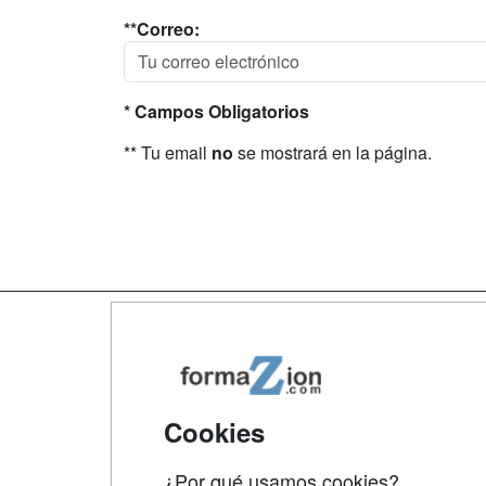
**Correo:
* Campos Obligatorios
** Tu email
no
se mostrará en la página.
Map
Qui
Tari
Cookies
Acce
¿Por qué usamos cookies?