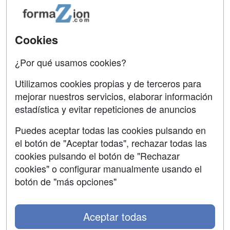
Acceso Usuarios
Carreras
Universitarias
Acceso Centros
Cookies
Oposiciones
¿Por qué usamos cookies?
SÍGUENOS EN:
Contactar
Utilizamos cookies propias y de terceros para
mejorar nuestros servicios, elaborar información
Confidencialidad
estadística y evitar repeticiones de anuncios
Aviso legal
Puedes aceptar todas las cookies pulsando en
Copyleft
el botón de "Aceptar todas", rechazar todas las
cookies pulsando el botón de "Rechazar
cookies" o configurar manualmente usando el
botón de "más opciones"
Grupo formazion:
Aceptar todas