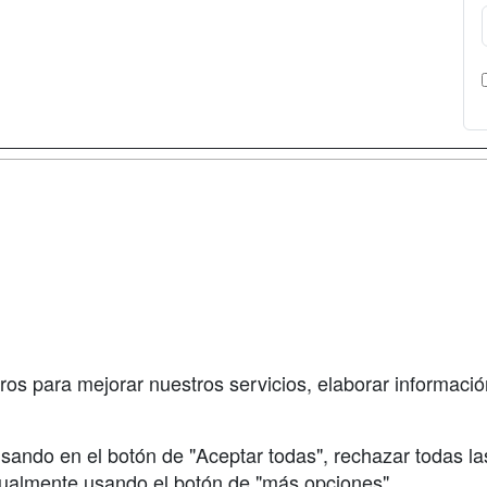
a
Masters y
Contactar
Postgrados
enes somos
Confidenciali
Cursos FP
fas publicidad
Aviso legal
Conferencias
so Usuarios
Copyleft
Carreras
so Centros
Universitarias
ros para mejorar nuestros servicios, elaborar información
Oposiciones
sando en el botón de "Aceptar todas", rechazar todas la
nualmente usando el botón de "más opciones"