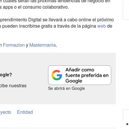
r cuáles serán las próximas tendencias de negocio en
 las apps o el consumo colaborativo.
endimiento Digital se llevará a cabo online el próximo
s pueden inscribirse gratis a través de la página
web
de
en
Formazion
y
Mastermania
.
oogle?
cibe nuestras
Se abrirá en Google
yecto
Entidad