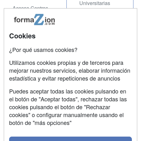
Universitarias
Acceso Centros
Oposiciones
SÍGUENOS EN:
Contactar
Cookies
Confidencialidad
¿Por qué usamos cookies?
Aviso legal
Utilizamos cookies propias y de terceros para
Copyleft
mejorar nuestros servicios, elaborar información
estadística y evitar repeticiones de anuncios
Puedes aceptar todas las cookies pulsando en
el botón de "Aceptar todas", rechazar todas las
Grupo formazion:
cookies pulsando el botón de "Rechazar
cookies" o configurar manualmente usando el
botón de "más opciones"