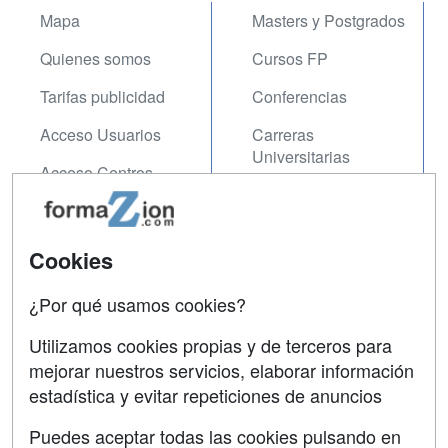
Mapa
Masters y Postgrados
Quienes somos
Cursos FP
Tarifas publicidad
Conferencias
Acceso Usuarios
Carreras
Universitarias
Acceso Centros
Oposiciones
SÍGUENOS EN:
Contactar
Cookies
Confidencialidad
¿Por qué usamos cookies?
Aviso legal
Utilizamos cookies propias y de terceros para
mejorar nuestros servicios, elaborar información
Copyleft
estadística y evitar repeticiones de anuncios
Puedes aceptar todas las cookies pulsando en