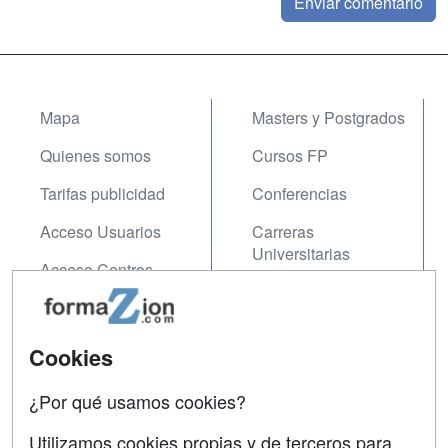
Mapa
Masters y Postgrados
Quienes somos
Cursos FP
Tarifas publicidad
Conferencias
Acceso Usuarios
Carreras
Universitarias
Acceso Centros
Oposiciones
SÍGUENOS EN:
Contactar
Cookies
Confidencialidad
¿Por qué usamos cookies?
Aviso legal
Utilizamos cookies propias y de terceros para