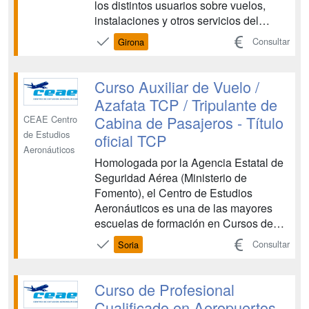
los distintos usuarios sobre vuelos,
instalaciones y otros servicios del
aeropuerto, siguiendo los
Consultar
Girona
procedimientos establecidos, aplicando
los principios de accesibilidad universal
para las personas con discapacidad y
Curso Auxiliar de Vuelo /
con la eficacia y calidad requeridas.
Azafata TCP / Tripulante de
OPERACIONES DE G...
Cabina de Pasajeros - Título
CEAE Centro
de Estudios
oficial TCP
Aeronáuticos
Homologada por la Agencia Estatal de
Seguridad Aérea (Ministerio de
Fomento), el Centro de Estudios
Aeronáuticos es una de las mayores
escuelas de formación en Cursos de
Tripulante de Cabina de Pasajeros y
Consultar
Soria
Cursos de Técnicos de Operaciones
Aeroportuarias. CEAE es una entidad
de prestigio que colabora con las
Curso de Profesional
principales compañías aéreas en la
Cualificado en Aeropuertos