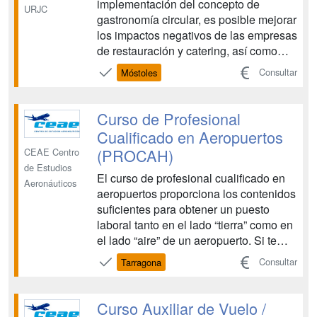
implementación del concepto de
URJC
gastronomía circular, es posible mejorar
los impactos negativos de las empresas
de restauración y catering, así como
generar una ética vinculada a un
Consultar
Móstoles
desarrollo más sostenible y
participativo de la gastronomía. A su
vez, un seguimiento eficaz permite
Curso de Profesional
obtener mejores resultados
Cualificado en Aeropuertos
económicos, ad...
(PROCAH)
CEAE Centro
de Estudios
El curso de profesional cualificado en
Aeronáuticos
aeropuertos proporciona los contenidos
suficientes para obtener un puesto
laboral tanto en el lado “tierra” como en
el lado “aire” de un aeropuerto. Si te
gusta esta profesión no será difícil
Consultar
Tarragona
conseguir tu implicación lo que
resultará en un esfuerzo placentero
para ambas partes. Para ello te
Curso Auxiliar de Vuelo /