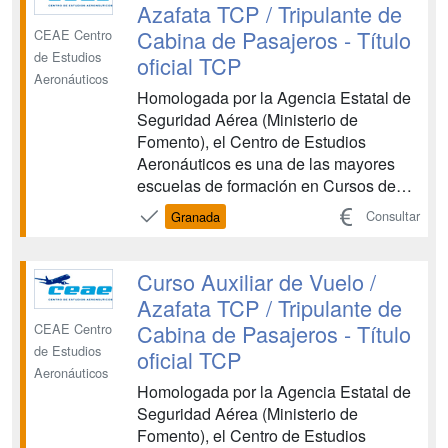
preparamos para ...
Azafata TCP / Tripulante de
Cabina de Pasajeros - Título
CEAE Centro
de Estudios
oficial TCP
Aeronáuticos
Homologada por la Agencia Estatal de
Seguridad Aérea (Ministerio de
Fomento), el Centro de Estudios
Aeronáuticos es una de las mayores
escuelas de formación en Cursos de
Tripulante de Cabina de Pasajeros y
Consultar
Granada
Cursos de Técnicos de Operaciones
Aeroportuarias. CEAE es una entidad
de prestigio que colabora con las
Curso Auxiliar de Vuelo /
principales compañías aéreas en la
Azafata TCP / Tripulante de
forma...
Cabina de Pasajeros - Título
CEAE Centro
de Estudios
oficial TCP
Aeronáuticos
Homologada por la Agencia Estatal de
Seguridad Aérea (Ministerio de
Fomento), el Centro de Estudios