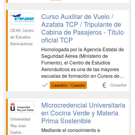
Cursos de Técnicos de Operaciones
Aeroportuarias. CEAE es una entidad
de prestigio que colabora con las
Curso Auxiliar de Vuelo /
principales compañías aéreas en la
Azafata TCP / Tripulante de
forma...
Cabina de Pasajeros - Título
CEAE Centro
de Estudios
oficial TCP
Aeronáuticos
Homologada por la Agencia Estatal de
Seguridad Aérea (Ministerio de
Fomento), el Centro de Estudios
Aeronáuticos es una de las mayores
escuelas de formación en Cursos de
Tripulante de Cabina de Pasajeros y
Consultar
Castellón / Castelló
Cursos de Técnicos de Operaciones
Aeroportuarias. CEAE es una entidad
de prestigio que colabora con las
Microcredencial Universitaria
principales compañías aéreas en la
en Cocina Verde y Materia
forma...
Prima Sostenible
Universidad
Rey Juan
Mediante el conocimiento e
Carlos -