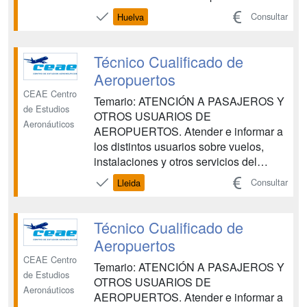
gusta esta profesión no será difícil
Consultar
Huelva
conseguir tu implicación lo que
resultará en un esfuerzo placentero
para ambas partes. Para ello te
Técnico Cualificado de
preparamos para ...
Aeropuertos
CEAE Centro
Temario: ATENCIÓN A PASAJEROS Y
de Estudios
OTROS USUARIOS DE
Aeronáuticos
AEROPUERTOS. Atender e informar a
los distintos usuarios sobre vuelos,
instalaciones y otros servicios del
aeropuerto, siguiendo los
Consultar
Lleida
procedimientos establecidos, aplicando
los principios de accesibilidad universal
para las personas con discapacidad y
Técnico Cualificado de
con la eficacia y calidad requeridas.
Aeropuertos
OPERACIONES DE G...
CEAE Centro
Temario: ATENCIÓN A PASAJEROS Y
de Estudios
OTROS USUARIOS DE
Aeronáuticos
AEROPUERTOS. Atender e informar a