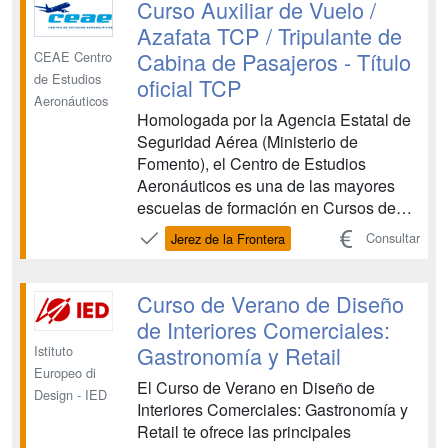
de prestigio que colabora con las
Curso Auxiliar de Vuelo /
principales compañías aéreas en la
Azafata TCP / Tripulante de
forma...
Cabina de Pasajeros - Título
CEAE Centro
de Estudios
oficial TCP
Aeronáuticos
Homologada por la Agencia Estatal de
Seguridad Aérea (Ministerio de
Fomento), el Centro de Estudios
Aeronáuticos es una de las mayores
escuelas de formación en Cursos de
Tripulante de Cabina de Pasajeros y
Consultar
Jerez de la Frontera
Cursos de Técnicos de Operaciones
Aeroportuarias. CEAE es una entidad
de prestigio que colabora con las
Curso de Verano de Diseño
principales compañías aéreas en la
de Interiores Comerciales:
forma...
Gastronomía y Retail
Istituto
Europeo di
El Curso de Verano en Diseño de
Design - IED
Interiores Comerciales: Gastronomía y
Retail te ofrece las principales