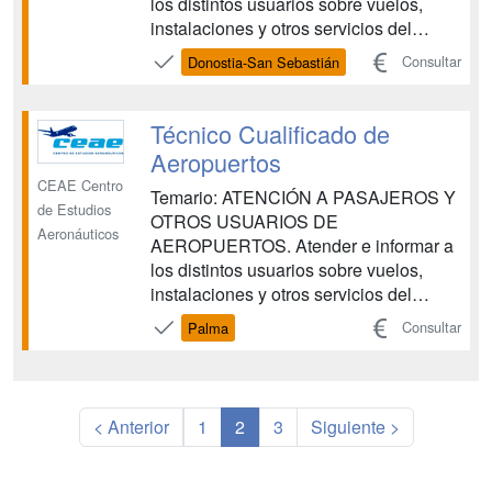
los distintos usuarios sobre vuelos,
instalaciones y otros servicios del
aeropuerto, siguiendo los
Consultar
Donostia-San Sebastián
procedimientos establecidos, aplicando
los principios de accesibilidad universal
para las personas con discapacidad y
Técnico Cualificado de
con la eficacia y calidad requeridas.
Aeropuertos
OPERACIONES DE G...
CEAE Centro
Temario: ATENCIÓN A PASAJEROS Y
de Estudios
OTROS USUARIOS DE
Aeronáuticos
AEROPUERTOS. Atender e informar a
los distintos usuarios sobre vuelos,
instalaciones y otros servicios del
aeropuerto, siguiendo los
Consultar
Palma
procedimientos establecidos, aplicando
los principios de accesibilidad universal
para las personas con discapacidad y
con la eficacia y calidad requeridas.
< Anterior
1
2
3
Siguiente >
OPERACIONES DE G...