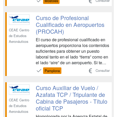
Consultar
Móstoles
mantener el control, tanto en higiene,
como en calidad alimentaria y, además,
en la gestión de personal y almacenes,
Curso de Profesional
planificació...
Cualificado en Aeropuertos
(PROCAH)
CEAE Centro
de Estudios
El curso de profesional cualificado en
Aeronáuticos
aeropuertos proporciona los contenidos
suficientes para obtener un puesto
laboral tanto en el lado “tierra” como en
el lado “aire” de un aeropuerto. Si te
gusta esta profesión no será difícil
Consultar
Pamplona
conseguir tu implicación lo que
resultará en un esfuerzo placentero
para ambas partes. Para ello te
Curso Auxiliar de Vuelo /
preparamos para ...
Azafata TCP / Tripulante de
Cabina de Pasajeros - Título
CEAE Centro
de Estudios
oficial TCP
Aeronáuticos
Homologada por la Agencia Estatal de