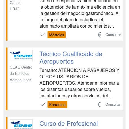
Curso de especialización enfocado en
Carlos -
la obtención de la máxima eficiencia en
URJC
la gestión del negocio gastronómico. A
lo largo del plan de estudios, el
alumnado ampliará conocimientos
relacionados con las diferentes
Consultar
Móstoles
técnicas de manipulación,
conservación y cocción de alimentos.
Desde la recepción de la materia prima,
Técnico Cualificado de
hasta su cocinado, haciendo es...
Aeropuertos
CEAE Centro
Temario: ATENCIÓN A PASAJEROS Y
de Estudios
OTROS USUARIOS DE
Aeronáuticos
AEROPUERTOS. Atender e informar a
los distintos usuarios sobre vuelos,
instalaciones y otros servicios del
aeropuerto, siguiendo los
Consultar
Barcelona
procedimientos establecidos, aplicando
los principios de accesibilidad universal
para las personas con discapacidad y
Curso de Profesional
con la eficacia y calidad requeridas.