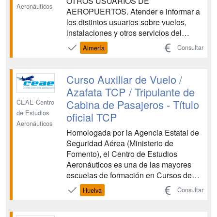
OTROS USUARIOS DE
Aeronáuticos
AEROPUERTOS. Atender e informar a
los distintos usuarios sobre vuelos,
instalaciones y otros servicios del
aeropuerto, siguiendo los
Consultar
Almería
procedimientos establecidos, aplicando
los principios de accesibilidad universal
para las personas con discapacidad y
Curso Auxiliar de Vuelo /
con la eficacia y calidad requeridas.
Azafata TCP / Tripulante de
OPERACIONES DE G...
Cabina de Pasajeros - Título
CEAE Centro
de Estudios
oficial TCP
Aeronáuticos
Homologada por la Agencia Estatal de
Seguridad Aérea (Ministerio de
Fomento), el Centro de Estudios
Aeronáuticos es una de las mayores
escuelas de formación en Cursos de
Tripulante de Cabina de Pasajeros y
Consultar
Huelva
Cursos de Técnicos de Operaciones
Aeroportuarias. CEAE es una entidad