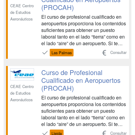
forma...
(PROCAH)
CEAE Centro
de Estudios
El curso de profesional cualificado en
Aeronáuticos
aeropuertos proporciona los contenidos
suficientes para obtener un puesto
laboral tanto en el lado “tierra” como en
el lado “aire” de un aeropuerto. Si te
gusta esta profesión no será difícil
Consultar
Las Palmas
conseguir tu implicación lo que
resultará en un esfuerzo placentero
para ambas partes. Para ello te
Curso de Profesional
preparamos para ...
Cualificado en Aeropuertos
(PROCAH)
CEAE Centro
de Estudios
El curso de profesional cualificado en
Aeronáuticos
aeropuertos proporciona los contenidos
suficientes para obtener un puesto
laboral tanto en el lado “tierra” como en
el lado “aire” de un aeropuerto. Si te
gusta esta profesión no será difícil
Consultar
Lleida