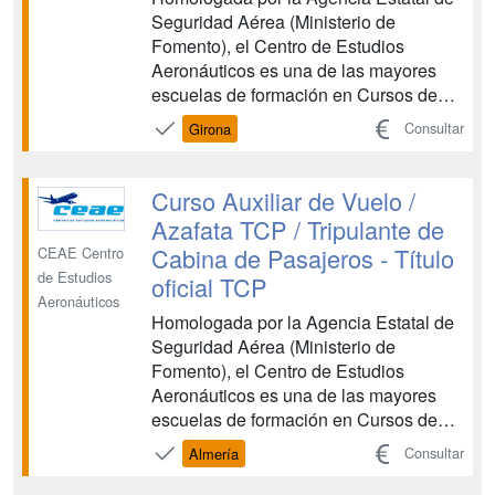
Seguridad Aérea (Ministerio de
Fomento), el Centro de Estudios
Aeronáuticos es una de las mayores
escuelas de formación en Cursos de
Tripulante de Cabina de Pasajeros y
Consultar
Girona
Cursos de Técnicos de Operaciones
Aeroportuarias. CEAE es una entidad
de prestigio que colabora con las
Curso Auxiliar de Vuelo /
principales compañías aéreas en la
Azafata TCP / Tripulante de
forma...
Cabina de Pasajeros - Título
CEAE Centro
de Estudios
oficial TCP
Aeronáuticos
Homologada por la Agencia Estatal de
Seguridad Aérea (Ministerio de
Fomento), el Centro de Estudios
Aeronáuticos es una de las mayores
escuelas de formación en Cursos de
Tripulante de Cabina de Pasajeros y
Consultar
Almería
Cursos de Técnicos de Operaciones
Aeroportuarias. CEAE es una entidad