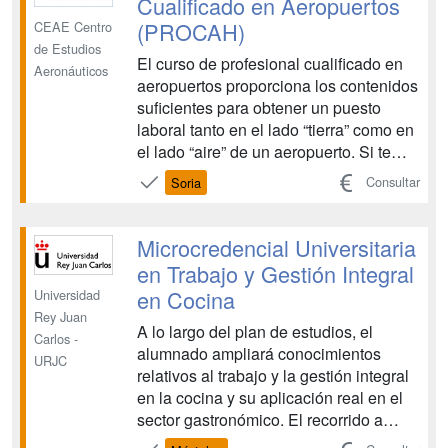
Cualificado en Aeropuertos
OPERACIONES DE G...
(PROCAH)
CEAE Centro
de Estudios
El curso de profesional cualificado en
Aeronáuticos
aeropuertos proporciona los contenidos
suficientes para obtener un puesto
laboral tanto en el lado “tierra” como en
el lado “aire” de un aeropuerto. Si te
gusta esta profesión no será difícil
Consultar
Soria
conseguir tu implicación lo que
resultará en un esfuerzo placentero
para ambas partes. Para ello te
Microcredencial Universitaria
preparamos para ...
en Trabajo y Gestión Integral
en Cocina
Universidad
Rey Juan
A lo largo del plan de estudios, el
Carlos -
alumnado ampliará conocimientos
URJC
relativos al trabajo y la gestión integral
en la cocina y su aplicación real en el
sector gastronómico. El recorrido a
través de la gestión le permitirá