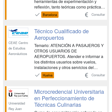
herramientas de experimentación y
reflexión, tanto teóricas como prácticas,
que se generan en los interiores de la
Consultar
Barcelona
arquitectura comercial. Durante las tres
semanas del curso abordarás la
proyección de espacios relacionados
Técnico Cualificado de
con la realidad come...
Aeropuertos
CEAE Centro
Temario: ATENCIÓN A PASAJEROS Y
de Estudios
OTROS USUARIOS DE
Aeronáuticos
AEROPUERTOS. Atender e informar a
los distintos usuarios sobre vuelos,
instalaciones y otros servicios del
aeropuerto, siguiendo los
Consultar
Huelva
procedimientos establecidos, aplicando
los principios de accesibilidad universal
para las personas con discapacidad y
Microcredencial Universitaria
con la eficacia y calidad requeridas.
en Perfeccionamiento de
OPERACIONES DE G...
Técnicas Culinarias
Universidad
Rey Juan