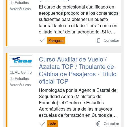
de Estudios
El curso de profesional cualificado en
Aeronáuticos
aeropuertos proporciona los contenidos
suficientes para obtener un puesto
laboral tanto en el lado “tierra” como en
el lado “aire” de un aeropuerto. Si te
gusta esta profesión no será difícil
Consultar
Zaragoza
conseguir tu implicación lo que
resultará en un esfuerzo placentero
para ambas partes. Para ello te
Curso Auxiliar de Vuelo /
preparamos para ...
Azafata TCP / Tripulante de
Cabina de Pasajeros - Título
CEAE Centro
de Estudios
oficial TCP
Aeronáuticos
Homologada por la Agencia Estatal de
Seguridad Aérea (Ministerio de
Fomento), el Centro de Estudios
Aeronáuticos es una de las mayores
escuelas de formación en Cursos de
Tripulante de Cabina de Pasajeros y
Consultar
Jaén