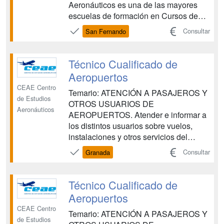
Aeronáuticos es una de las mayores
escuelas de formación en Cursos de
Tripulante de Cabina de Pasajeros y
Consultar
San Fernando
Cursos de Técnicos de Operaciones
Aeroportuarias. CEAE es una entidad
de prestigio que colabora con las
Técnico Cualificado de
principales compañías aéreas en la
Aeropuertos
forma...
CEAE Centro
Temario: ATENCIÓN A PASAJEROS Y
de Estudios
OTROS USUARIOS DE
Aeronáuticos
AEROPUERTOS. Atender e informar a
los distintos usuarios sobre vuelos,
instalaciones y otros servicios del
aeropuerto, siguiendo los
Consultar
Granada
procedimientos establecidos, aplicando
los principios de accesibilidad universal
para las personas con discapacidad y
Técnico Cualificado de
con la eficacia y calidad requeridas.
Aeropuertos
OPERACIONES DE G...
CEAE Centro
Temario: ATENCIÓN A PASAJEROS Y
de Estudios