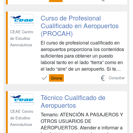
conseguir tu implicación lo que
resultará en un esfuerzo placentero
para ambas partes. Para ello te
Curso de Profesional
preparamos para ...
Cualificado en Aeropuertos
(PROCAH)
CEAE Centro
de Estudios
El curso de profesional cualificado en
Aeronáuticos
aeropuertos proporciona los contenidos
suficientes para obtener un puesto
laboral tanto en el lado “tierra” como en
el lado “aire” de un aeropuerto. Si te
gusta esta profesión no será difícil
Consultar
Girona
conseguir tu implicación lo que
resultará en un esfuerzo placentero
para ambas partes. Para ello te
Técnico Cualificado de
preparamos para ...
Aeropuertos
CEAE Centro
Temario: ATENCIÓN A PASAJEROS Y
de Estudios
OTROS USUARIOS DE
Aeronáuticos
AEROPUERTOS. Atender e informar a