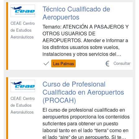
de prestigio que colabora con las
Técnico Cualificado de
principales compañías aéreas en la
Aeropuertos
forma...
CEAE Centro
Temario: ATENCIÓN A PASAJEROS Y
de Estudios
OTROS USUARIOS DE
Aeronáuticos
AEROPUERTOS. Atender e informar a
los distintos usuarios sobre vuelos,
instalaciones y otros servicios del
aeropuerto, siguiendo los
Consultar
Las Palmas
procedimientos establecidos, aplicando
los principios de accesibilidad universal
para las personas con discapacidad y
Curso de Profesional
con la eficacia y calidad requeridas.
Cualificado en Aeropuertos
OPERACIONES DE G...
(PROCAH)
CEAE Centro
de Estudios
El curso de profesional cualificado en
Aeronáuticos
aeropuertos proporciona los contenidos
suficientes para obtener un puesto
laboral tanto en el lado “tierra” como en
el lado “aire” de un aeropuerto. Si te