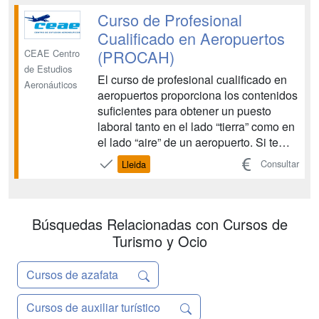
para las personas con discapacidad y
Curso de Profesional
con la eficacia y calidad requeridas.
Cualificado en Aeropuertos
OPERACIONES DE G...
(PROCAH)
CEAE Centro
de Estudios
El curso de profesional cualificado en
Aeronáuticos
aeropuertos proporciona los contenidos
suficientes para obtener un puesto
laboral tanto en el lado “tierra” como en
el lado “aire” de un aeropuerto. Si te
gusta esta profesión no será difícil
Consultar
Lleida
conseguir tu implicación lo que
resultará en un esfuerzo placentero
para ambas partes. Para ello te
preparamos para ...
Búsquedas Relacionadas con Cursos de
Turismo y Ocio
Cursos de azafata
Cursos de auxiliar turístico