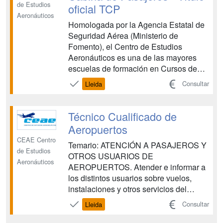
de Estudios
oficial TCP
Aeronáuticos
Homologada por la Agencia Estatal de
Seguridad Aérea (Ministerio de
Fomento), el Centro de Estudios
Aeronáuticos es una de las mayores
escuelas de formación en Cursos de
Tripulante de Cabina de Pasajeros y
Consultar
Lleida
Cursos de Técnicos de Operaciones
Aeroportuarias. CEAE es una entidad
de prestigio que colabora con las
Técnico Cualificado de
principales compañías aéreas en la
Aeropuertos
forma...
CEAE Centro
Temario: ATENCIÓN A PASAJEROS Y
de Estudios
OTROS USUARIOS DE
Aeronáuticos
AEROPUERTOS. Atender e informar a
los distintos usuarios sobre vuelos,
instalaciones y otros servicios del
aeropuerto, siguiendo los
Consultar
Lleida
procedimientos establecidos, aplicando
los principios de accesibilidad universal