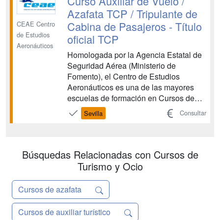
Curso Auxiliar de Vuelo /
con la eficacia y calidad requeridas.
Azafata TCP / Tripulante de
OPERACIONES DE G...
Cabina de Pasajeros - Título
CEAE Centro
de Estudios
oficial TCP
Aeronáuticos
Homologada por la Agencia Estatal de
Seguridad Aérea (Ministerio de
Fomento), el Centro de Estudios
Aeronáuticos es una de las mayores
escuelas de formación en Cursos de
Tripulante de Cabina de Pasajeros y
Consultar
Sevilla
Cursos de Técnicos de Operaciones
Aeroportuarias. CEAE es una entidad
de prestigio que colabora con las
principales compañías aéreas en la
Búsquedas Relacionadas con Cursos de
forma...
Turismo y Ocio
Cursos de azafata
Cursos de auxiliar turístico