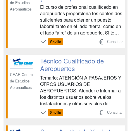
de Estudios
El curso de profesional cualificado en
Aeronáuticos
aeropuertos proporciona los contenidos
suficientes para obtener un puesto
laboral tanto en el lado “tierra” como en
el lado “aire” de un aeropuerto. Si te
gusta esta profesión no será difícil
Consultar
Sevilla
conseguir tu implicación lo que
resultará en un esfuerzo placentero
para ambas partes. Para ello te
Técnico Cualificado de
preparamos para ...
Aeropuertos
CEAE Centro
Temario: ATENCIÓN A PASAJEROS Y
de Estudios
OTROS USUARIOS DE
Aeronáuticos
AEROPUERTOS. Atender e informar a
los distintos usuarios sobre vuelos,
instalaciones y otros servicios del
aeropuerto, siguiendo los
Consultar
Sevilla
procedimientos establecidos, aplicando
los principios de accesibilidad universal
para las personas con discapacidad y