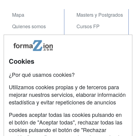
Mapa
Masters y Postgrados
Quienes somos
Cursos FP
Tarifas publicidad
Conferencias
Acceso Usuarios
Carreras
Universitarias
Cookies
Acceso Centros
Oposiciones
¿Por qué usamos cookies?
SÍGUENOS EN:
Contactar
Utilizamos cookies propias y de terceros para
mejorar nuestros servicios, elaborar información
Confidencialidad
estadística y evitar repeticiones de anuncios
Aviso legal
Puedes aceptar todas las cookies pulsando en
Copyleft
el botón de "Aceptar todas", rechazar todas las
cookies pulsando el botón de "Rechazar