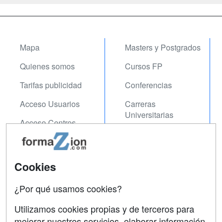
Mapa
Masters y Postgrados
Quienes somos
Cursos FP
Tarifas publicidad
Conferencias
Acceso Usuarios
Carreras
Universitarias
Acceso Centros
Oposiciones
SÍGUENOS EN:
Contactar
Cookies
Confidencialidad
¿Por qué usamos cookies?
Aviso legal
Utilizamos cookies propias y de terceros para
Copyleft
mejorar nuestros servicios, elaborar información