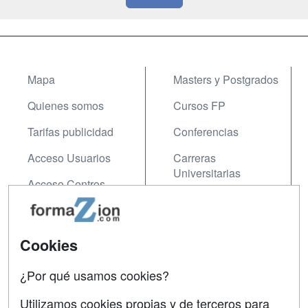
Mapa
Masters y Postgrados
Quienes somos
Cursos FP
Tarifas publicidad
Conferencias
Acceso Usuarios
Carreras
Universitarias
Acceso Centros
Oposiciones
SÍGUENOS EN:
Contactar
Cookies
Confidencialidad
¿Por qué usamos cookies?
Aviso legal
Utilizamos cookies propias y de terceros para