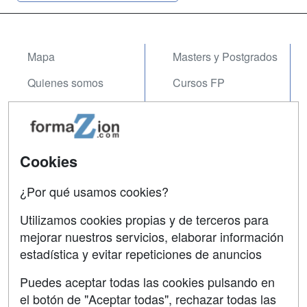
Mapa
Masters y Postgrados
Quienes somos
Cursos FP
Tarifas publicidad
Conferencias
Acceso Usuarios
Carreras
Universitarias
Cookies
Acceso Centros
Oposiciones
¿Por qué usamos cookies?
SÍGUENOS EN:
Contactar
Utilizamos cookies propias y de terceros para
mejorar nuestros servicios, elaborar información
Confidencialidad
estadística y evitar repeticiones de anuncios
Aviso legal
Puedes aceptar todas las cookies pulsando en
Copyleft
el botón de "Aceptar todas", rechazar todas las