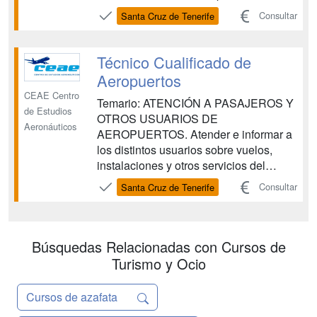
gusta esta profesión no será difícil
Consultar
Santa Cruz de Tenerife
conseguir tu implicación lo que
resultará en un esfuerzo placentero
para ambas partes. Para ello te
Técnico Cualificado de
preparamos para ...
Aeropuertos
CEAE Centro
Temario: ATENCIÓN A PASAJEROS Y
de Estudios
OTROS USUARIOS DE
Aeronáuticos
AEROPUERTOS. Atender e informar a
los distintos usuarios sobre vuelos,
instalaciones y otros servicios del
aeropuerto, siguiendo los
Consultar
Santa Cruz de Tenerife
procedimientos establecidos, aplicando
los principios de accesibilidad universal
para las personas con discapacidad y
con la eficacia y calidad requeridas.
Búsquedas Relacionadas con Cursos de
OPERACIONES DE G...
Turismo y Ocio
Cursos de azafata