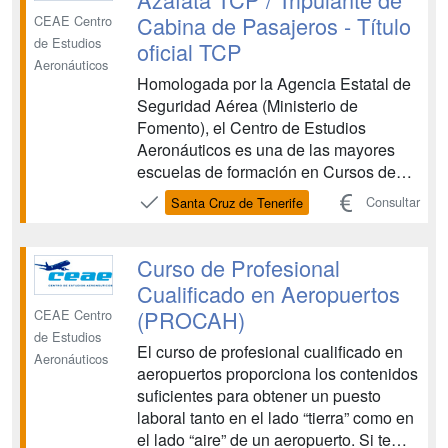
Cabina de Pasajeros - Título
CEAE Centro
de Estudios
oficial TCP
Aeronáuticos
Homologada por la Agencia Estatal de
Seguridad Aérea (Ministerio de
Fomento), el Centro de Estudios
Aeronáuticos es una de las mayores
escuelas de formación en Cursos de
Tripulante de Cabina de Pasajeros y
Consultar
Santa Cruz de Tenerife
Cursos de Técnicos de Operaciones
Aeroportuarias. CEAE es una entidad
de prestigio que colabora con las
Curso de Profesional
principales compañías aéreas en la
Cualificado en Aeropuertos
forma...
(PROCAH)
CEAE Centro
de Estudios
El curso de profesional cualificado en
Aeronáuticos
aeropuertos proporciona los contenidos
suficientes para obtener un puesto
laboral tanto en el lado “tierra” como en
el lado “aire” de un aeropuerto. Si te