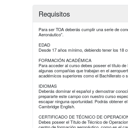
Requisitos
Para ser TOA deberás cumplir una serie de con
Aeronáutico”.
EDAD
Desde 17 años mínimo, debiendo tener los 18 c
FORMACIÓN ACADÉMICA
Para acceder al curso debes poseer el título 
algunas compañías que trabajan en el aeropuert
académicos superiores como el Bachillerato o s
IDIOMAS
Deberás dominar el español y demostrar conocim
prepararte este campo con nuestro curso especia
escapar ninguna oportunidad. Podrás obtener el
Cambridge English.
CERTIFICADO DE TÉCNICO DE OPERACIO
Debes poseer el Título de Técnico de Operacio
centro de formación aeronáutico, como es el ca