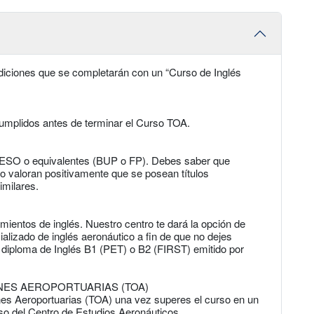
diciones que se completarán con un “Curso de Inglés
umplidos antes de terminar el Curso TOA.
de ESO o equivalentes (BUP o FP). Debes saber que
o valoran positivamente que se posean títulos
imilares.
ientos de inglés. Nuestro centro te dará la opción de
lizado de inglés aeronáutico a fin de que no dejes
 diploma de Inglés B1 (PET) o B2 (FIRST) emitido por
NES AEROPORTUARIAS (TOA)
nes Aeroportuarias (TOA) una vez superes el curso en un
so del Centro de Estudios Aeronáuticos.