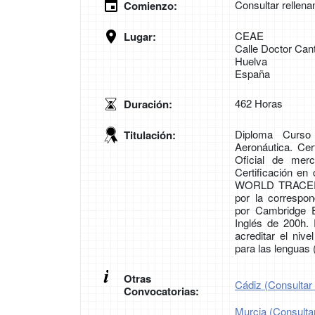
Consultar rellena
Comienzo:
CEAE
Lugar:
Calle Doctor Can
Huelva
España
462 Horas
Duración:
Diploma Curso
Titulación:
Aeronáutica. Cer
Oficial de mer
Certificación en
WORLD TRACER. C
por la corresp
por Cambridge E
Inglés de 200h.
acreditar el ni
para las lenguas
Otras
Cádiz (Consultar 
Convocatorias:
Murcia (Consultar