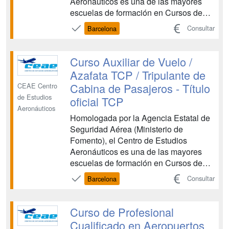
Aeronáuticos es una de las mayores
escuelas de formación en Cursos de
Tripulante de Cabina de Pasajeros y
Consultar
Barcelona
Cursos de Técnicos de Operaciones
Aeroportuarias. CEAE es una entidad
de prestigio que colabora con las
Curso Auxiliar de Vuelo /
principales compañías aéreas en la
Azafata TCP / Tripulante de
forma...
Cabina de Pasajeros - Título
CEAE Centro
de Estudios
oficial TCP
Aeronáuticos
Homologada por la Agencia Estatal de
Seguridad Aérea (Ministerio de
Fomento), el Centro de Estudios
Aeronáuticos es una de las mayores
escuelas de formación en Cursos de
Tripulante de Cabina de Pasajeros y
Consultar
Barcelona
Cursos de Técnicos de Operaciones
Aeroportuarias. CEAE es una entidad
de prestigio que colabora con las
Curso de Profesional
principales compañías aéreas en la
Cualificado en Aeropuertos