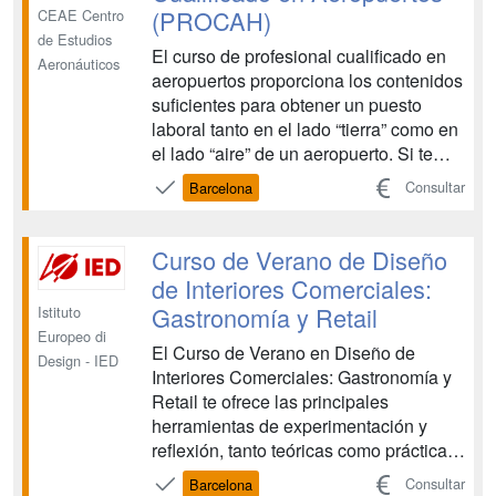
forma...
(PROCAH)
CEAE Centro
de Estudios
El curso de profesional cualificado en
Aeronáuticos
aeropuertos proporciona los contenidos
suficientes para obtener un puesto
laboral tanto en el lado “tierra” como en
el lado “aire” de un aeropuerto. Si te
gusta esta profesión no será difícil
Consultar
Barcelona
conseguir tu implicación lo que
resultará en un esfuerzo placentero
para ambas partes. Para ello te
Curso de Verano de Diseño
preparamos para ...
de Interiores Comerciales:
Gastronomía y Retail
Istituto
Europeo di
El Curso de Verano en Diseño de
Design - IED
Interiores Comerciales: Gastronomía y
Retail te ofrece las principales
herramientas de experimentación y
reflexión, tanto teóricas como prácticas,
que se generan en los interiores de la
Consultar
Barcelona