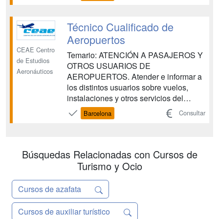
arquitectura comercial. Durante las tres
semanas del curso abordarás la
proyección de espacios relacionados
Técnico Cualificado de
con la realidad come...
Aeropuertos
CEAE Centro
Temario: ATENCIÓN A PASAJEROS Y
de Estudios
OTROS USUARIOS DE
Aeronáuticos
AEROPUERTOS. Atender e informar a
los distintos usuarios sobre vuelos,
instalaciones y otros servicios del
aeropuerto, siguiendo los
Consultar
Barcelona
procedimientos establecidos, aplicando
los principios de accesibilidad universal
para las personas con discapacidad y
con la eficacia y calidad requeridas.
Búsquedas Relacionadas con Cursos de
OPERACIONES DE G...
Turismo y Ocio
Cursos de azafata
Cursos de auxiliar turístico