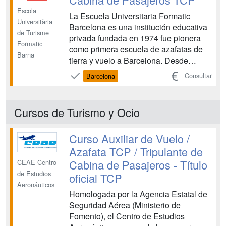
Escola
La Escuela Universitaria Formatic
Universitària
Barcelona es una institución educativa
de Turisme
privada fundada en 1974 fue pionera
Formatic
como primera escuela de azafatas de
Barna
tierra y vuelo a Barcelona. Desde
hemos formado y titulado a más de
Consultar
Barcelona
20.000 estudiantes en los ámbitos del
turismo, la comunicación y la empresa.
El curso de TCP tiene una duración de
Cursos de Turismo y Ocio
4 meses y una carg...
Curso Auxiliar de Vuelo /
Azafata TCP / Tripulante de
Cabina de Pasajeros - Título
CEAE Centro
de Estudios
oficial TCP
Aeronáuticos
Homologada por la Agencia Estatal de
Seguridad Aérea (Ministerio de
Fomento), el Centro de Estudios