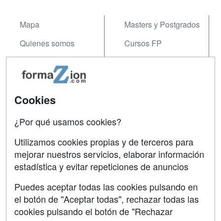
Mapa
Masters y Postgrados
Quienes somos
Cursos FP
Tarifas publicidad
Conferencias
Acceso Usuarios
Carreras
Universitarias
Cookies
Acceso Centros
Oposiciones
¿Por qué usamos cookies?
SÍGUENOS EN:
Contactar
Utilizamos cookies propias y de terceros para
mejorar nuestros servicios, elaborar información
Confidencialidad
estadística y evitar repeticiones de anuncios
Aviso legal
Puedes aceptar todas las cookies pulsando en
Copyleft
el botón de "Aceptar todas", rechazar todas las
cookies pulsando el botón de "Rechazar