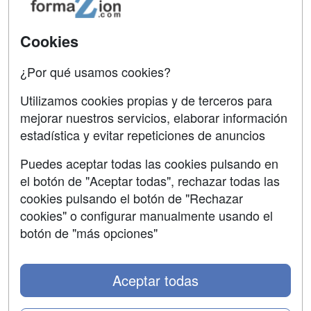
Acceso Usuarios
Carreras
Universitarias
Acceso Centros
Cookies
Oposiciones
¿Por qué usamos cookies?
SÍGUENOS EN:
Contactar
Utilizamos cookies propias y de terceros para
mejorar nuestros servicios, elaborar información
Confidencialidad
estadística y evitar repeticiones de anuncios
Aviso legal
Puedes aceptar todas las cookies pulsando en
Copyleft
el botón de "Aceptar todas", rechazar todas las
cookies pulsando el botón de "Rechazar
cookies" o configurar manualmente usando el
botón de "más opciones"
Grupo formazion:
Aceptar todas