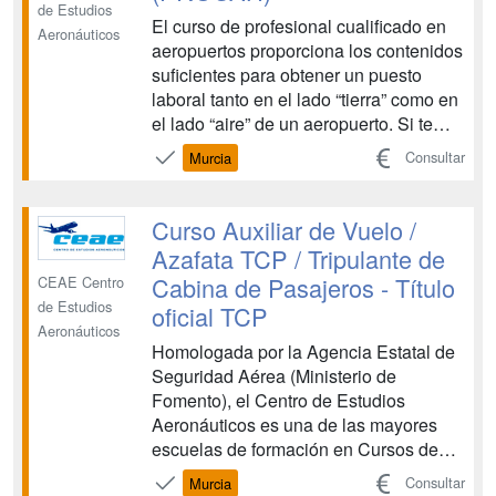
de Estudios
El curso de profesional cualificado en
Aeronáuticos
aeropuertos proporciona los contenidos
suficientes para obtener un puesto
laboral tanto en el lado “tierra” como en
el lado “aire” de un aeropuerto. Si te
gusta esta profesión no será difícil
Consultar
Murcia
conseguir tu implicación lo que
resultará en un esfuerzo placentero
para ambas partes. Para ello te
Curso Auxiliar de Vuelo /
preparamos para ...
Azafata TCP / Tripulante de
Cabina de Pasajeros - Título
CEAE Centro
de Estudios
oficial TCP
Aeronáuticos
Homologada por la Agencia Estatal de
Seguridad Aérea (Ministerio de
Fomento), el Centro de Estudios
Aeronáuticos es una de las mayores
escuelas de formación en Cursos de
Tripulante de Cabina de Pasajeros y
Consultar
Murcia