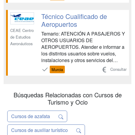
Cursos de Técnicos de Operaciones
Aeroportuarias. CEAE es una entidad
de prestigio que colabora con las
Técnico Cualificado de
principales compañías aéreas en la
Aeropuertos
forma...
CEAE Centro
Temario: ATENCIÓN A PASAJEROS Y
de Estudios
OTROS USUARIOS DE
Aeronáuticos
AEROPUERTOS. Atender e informar a
los distintos usuarios sobre vuelos,
instalaciones y otros servicios del
aeropuerto, siguiendo los
Consultar
Murcia
procedimientos establecidos, aplicando
los principios de accesibilidad universal
para las personas con discapacidad y
con la eficacia y calidad requeridas.
Búsquedas Relacionadas con Cursos de
OPERACIONES DE G...
Turismo y Ocio
Cursos de azafata
Cursos de auxiliar turístico