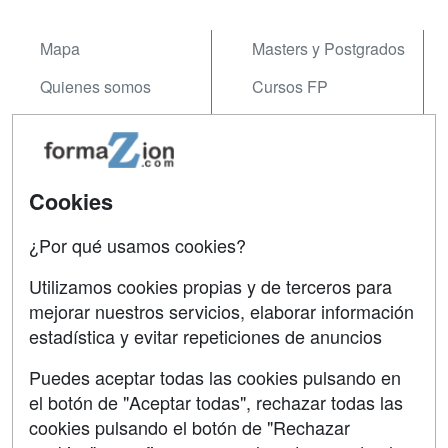
Mapa
Masters y Postgrados
Quienes somos
Cursos FP
Tarifas publicidad
Conferencias
Acceso Usuarios
Carreras
Universitarias
Cookies
Acceso Centros
Oposiciones
¿Por qué usamos cookies?
SÍGUENOS EN:
Contactar
Utilizamos cookies propias y de terceros para
mejorar nuestros servicios, elaborar información
Confidencialidad
estadística y evitar repeticiones de anuncios
Aviso legal
Puedes aceptar todas las cookies pulsando en
Copyleft
el botón de "Aceptar todas", rechazar todas las
cookies pulsando el botón de "Rechazar