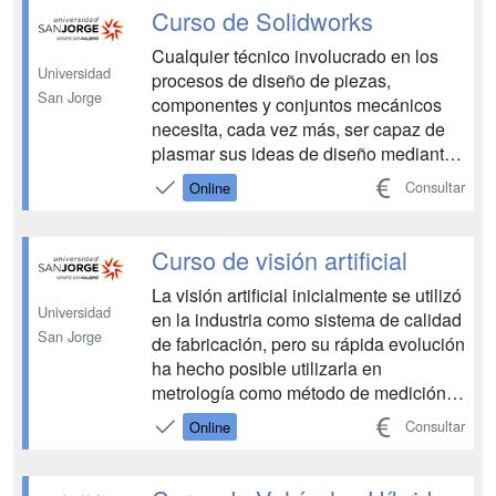
posibilidades de impresión 3D para
Curso de Solidworks
ayudarte a realizar ...
Cualquier técnico involucrado en los
Universidad
procesos de diseño de piezas,
San Jorge
componentes y conjuntos mecánicos
necesita, cada vez más, ser capaz de
plasmar sus ideas de diseño mediante
el uso de programas de modelado
Consultar
Online
tridimensional. Uno de los mejores y
más potentes softwares disponibles
actualmente para ello es Solidworks,
Curso de visión artificial
ampliamente introducido en el merc...
La visión artificial inicialmente se utilizó
Universidad
en la industria como sistema de calidad
San Jorge
de fabricación, pero su rápida evolución
ha hecho posible utilizarla en
metrología como método de medición,
con precisiones por debajo de la
Consultar
Online
décima de milímetro, o incluso utilizada
para obtener el modelo 3D del objeto
examinado. Actualmente, gracias a la