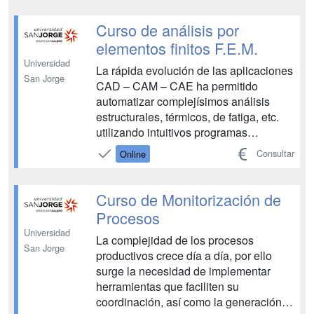
mando (eléctrica, electrónica,
autómatas programables, etc.). Las
Curso de análisis por
aplicaciones que trabajan con aire c...
elementos finitos F.E.M.
Universidad
La rápida evolución de las aplicaciones
San Jorge
CAD – CAM – CAE ha permitido
automatizar complejísimos análisis
estructurales, térmicos, de fatiga, etc.
utilizando intuitivos programas
informáticos. Sin construir una pieza
Consultar
Online
podemos conocer cómo se va a
comportar nuestro diseño,
disminuyendo e incluso eliminando la
Curso de Monitorización de
necesidad de prototipos previos, y
Procesos
ahorrand...
Universidad
La complejidad de los procesos
San Jorge
productivos crece día a día, por ello
surge la necesidad de implementar
herramientas que faciliten su
coordinación, así como la generación