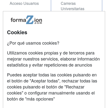
Acceso Usuarios
Carreras
Universitarias
Acceso Centros
Oposiciones
SÍGUENOS EN:
Cookies
Contactar
Confidencialidad
¿Por qué usamos cookies?
Aviso legal
Utilizamos cookies propias y de terceros para
mejorar nuestros servicios, elaborar información
Copyleft
estadística y evitar repeticiones de anuncios
Puedes aceptar todas las cookies pulsando en
el botón de "Aceptar todas", rechazar todas las
Grupo formazion:
cookies pulsando el botón de "Rechazar
cookies" o configurar manualmente usando el
botón de "más opciones"