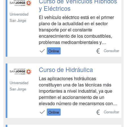
Curso de Vehículos Híbridos
visión ar...
y Eléctricos
Universidad
El vehículo eléctrico está en el primer
San Jorge
plano de la actualidad en el sector
transporte por el constante
encarecimiento de los combustibles,
problemas medioambientales y
necesidad de diversificación de las
Consultar
Online
fuentes de energía. En el medio plazo
se preveé la generalización de la venta
de coches híbridos y coches eléctricos
Curso de Hidráulica
que ya se empiezan a ver ...
Las aplicaciones hidráulicas
Universidad
constituyen una de las técnicas más
San Jorge
importantes a nivel industrial, ya que
permiten el accionamiento de un
elevado número de mecanismos con
unas prestaciones que muy pocas
Consultar
Online
tecnologías llegan a cubrir. Por ello, los
técnicos industriales especializados en