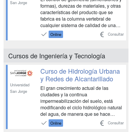
San Jorge
formas), durezas de materiales, y otras
características del producto que se
fabrica es la columna vertebral de
cualquier sistema de calidad de una
empresa. Por ello es necesario contar
Consultar
Online
con técnicos cualificados en los
laboratorios de calidad en cualquier
planta de producción. Durante el curso
Cursos de Ingeniería y Tecnología
de metrología ...
Curso de Hidrología Urbana
y Redes de Alcantarillado
Universidad
El gran crecimiento actual de las
San Jorge
ciudades y la continua
impermeabilización del suelo, está
modificando el ciclo hidrológico natural
del agua, de manera que se hace
necesario gestionar las aguas pluviales
Consultar
Online
y residuales urbanas de forma integral,