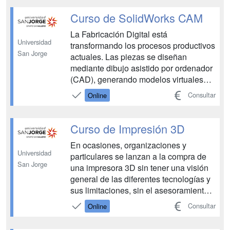
así como el diseño de alcantarillado,
teniendo en cuenta aspectos
Curso de SolidWorks CAM
hidrológicos, medioambientales,
La Fabricación Digital está
sociale...
Universidad
transformando los procesos productivos
San Jorge
actuales. Las piezas se diseñan
mediante dibujo asistido por ordenador
(CAD), generando modelos virtuales
tridimensionales (3D) cuyo mecanizado
Consultar
Online
se resuelve, posteriormente, utilizando
un software de fabricación asistida por
ordenador (CAM), con el que se obtiene
Curso de Impresión 3D
el programa CNC que...
En ocasiones, organizaciones y
Universidad
particulares se lanzan a la compra de
San Jorge
una impresora 3D sin tener una visión
general de las diferentes tecnologías y
sus limitaciones, sin el asesoramiento
correcto. SEAS imparte el Curso de
Consultar
Online
Impresión 3D para que puedas conocer
con mayor profundidad las diferentes