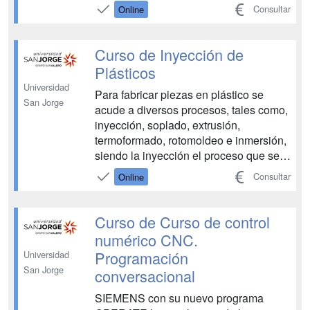
de información para saber en todo
Consultar
Online
momento cómo se comporta o se ha
comportado el sistema productivo. Para
ello se utilizan los sistemas de
Curso de Inyección de
monitorización de procesos o sistemas
Plásticos
SCA...
Universidad
Para fabricar piezas en plástico se
San Jorge
acude a diversos procesos, tales como,
inyección, soplado, extrusión,
termoformado, rotomoldeo e inmersión,
siendo la inyección el proceso que se
utiliza para la fabricación de productos
Consultar
Online
con altas propiedades mecánicas y
gran estabilidad dimensional,
requiriendo de una máquina inyectora,
Curso de Curso de control
un molde, periféricos y m...
numérico CNC.
Programación
Universidad
San Jorge
conversacional
SIEMENS con su nuevo programa