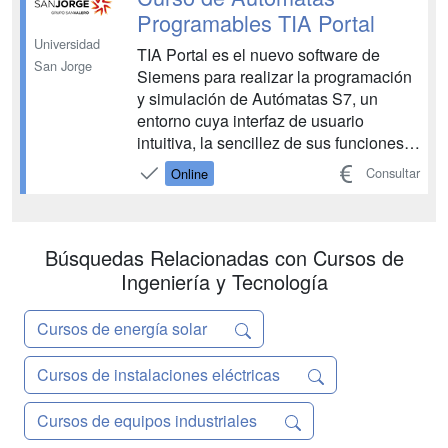
curso tiene como objetivo que puedas
Programables TIA Portal
obtener t...
Universidad
TIA Portal es el nuevo software de
San Jorge
Siemens para realizar la programación
y simulación de Autómatas S7, un
entorno cuya interfaz de usuario
intuitiva, la sencillez de sus funciones y
transparencia de datos lo hace muy
Consultar
Online
fácil de utilizar. Con este nuevo
software podrás optimizar todos los
procedimientos de procesamiento,
operación de máquinas y planif...
Búsquedas Relacionadas con Cursos de
Ingeniería y Tecnología
Cursos de energía solar
Cursos de instalaciones eléctricas
Cursos de equipos industriales