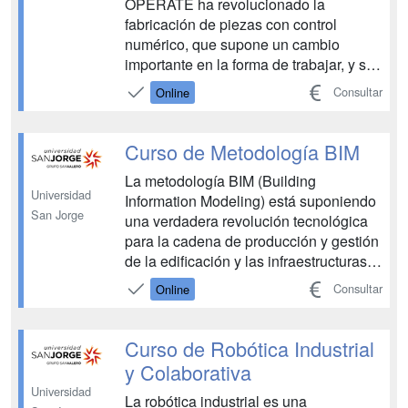
OPERATE ha revolucionado la
fabricación de piezas con control
numérico, que supone un cambio
importante en la forma de trabajar, y se
está implementando en todos los
Consultar
Online
centros de mecanizado y máquinas de
nueva fabricación. Progresivamente
empezaremos a tener en los próximos
Curso de Metodología BIM
años un parque de máquinas
La metodología BIM (Building
actualizándose hacia...
Universidad
Information Modeling) está suponiendo
San Jorge
una verdadera revolución tecnológica
para la cadena de producción y gestión
de la edificación y las infraestructuras
en el sector AECO (arquitectura,
Consultar
Online
ingeniería y construcción). SEAS
imparte el Curso de Metodología BIM
para que puedas aprender a utilizar
Curso de Robótica Industrial
esta herramienta de forma pr...
y Colaborativa
Universidad
La robótica industrial es una