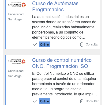
materia de ingeniería hidráulica,
Curso de Autómatas
capaces de abordar su instalació...
Programables
Universidad
La automatización industrial es un
San Jorge
sistema donde se transfieren tareas de
producción, realizadas habitualmente
por personas, a un conjunto de
elementos tecnológicos como
elementos mecánicos, electro-
Consultar
Online
mecánicos, fluidos, etc., todos ellos
controlados y operados por un sistema
denominado autómata programable. Un
Curso de control numérico
sistema automatizado mejorará la
CNC. Programación ISO
produc...
Universidad
El Control Numérico o CNC se utiliza
San Jorge
para ejercer el control de una máquina-
herramienta a través de un ordenador
mediante un programa escrito
previamente introducido, lo que implica
el conocimiento de un determinado
Consultar
Online
lenguaje de programación. Hoy día