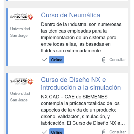
resulta imprescindible para los
profesionales de las empresas
Curso de Neumática
modernas de mecanizado la formación
Dentro de la industria, son numerosas
en...
Universidad
las técnicas empleadas para la
San Jorge
implementación de un sistema pero,
entre todas ellas, las basadas en
fluidos son extremadamente
importantes. Es el caso de la
Consultar
Online
neumática, basada en el aire
comprimido, y que está presente
prácticamente en cualquier
Curso de Diseño NX e
automatismo industrial. Durante el
introducción a la simulación
desarrollo del Curso de Neumá...
Universidad
NX CAD – CAE de SIEMENES
San Jorge
contempla la práctica totalidad de los
aspectos de la vida de un producto:
diseño, validación, simulación, y
fabricación. El Curso de Diseño NX e
Introducción a la Simulación, te
Consultar
Online