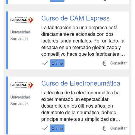
ayudará a comprender y hacer un mejor
uso de esta herramienta integral para el
desarrollo de productos. NX CAD –
Curso de CAM Express
CAE de SIEMENS contempla la prá...
La fabricación en una empresa está
Universidad
directamente relacionada con dos
San Jorge
factores fundamentales. Por un lado, la
eficacia en un mercado globalizado y
competitivo hace que los fabricantes y
las tiendas de maquinaria deban
Consultar
Online
aprovechar al máximo toda la inversión
realizada en máquinas para obtener
todo el rendimiento posible. Por otro
Curso de Electroneumática
lado, la formación en ...
La técnica de la electroneumática ha
Universidad
experimentado un espectacular
San Jorge
desarrollo en los últimos años, en
detrimento de la neumática, debido
principalmente a su simplicidad de
mando y sus múltiples posibilidades de
Consultar
Online
combinación con otras técnicas de