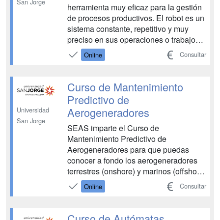
San Jorge
herramienta muy eficaz para la gestión
de procesos productivos. El robot es un
sistema constante, repetitivo y muy
preciso en sus operaciones o trabajos.
La preocupación de las empresas por
Consultar
Online
aumentar su volumen productivo lleva a
la constante modernización de esta
materia, creando modelos de robots
Curso de Mantenimiento
industriales más prec...
Predictivo de
Aerogeneradores
Universidad
San Jorge
SEAS imparte el Curso de
Mantenimiento Predictivo de
Aerogeneradores para que puedas
conocer a fondo los aerogeneradores
terrestres (onshore) y marinos (offshore)
y la aplicación de técnicas de
Consultar
Online
mantenimiento predictivo para la
detección de los modos de fallo, tanto
estructurales como de componentes. El
Curso de Autómatas