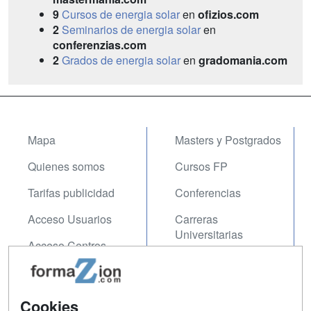
9
Cursos de energia solar
en
ofizios.com
2
Seminarios de energia solar
en
conferenzias.com
2
Grados de energia solar
en
gradomania.com
Mapa
Masters y Postgrados
Quienes somos
Cursos FP
Tarifas publicidad
Conferencias
Acceso Usuarios
Carreras
Universitarias
Acceso Centros
Oposiciones
SÍGUENOS EN:
Contactar
Cookies