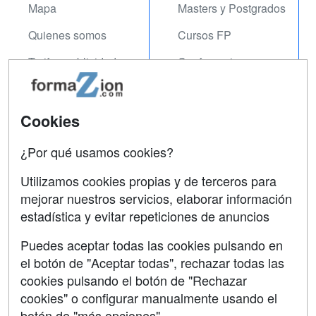
Mapa
Masters y Postgrados
Quienes somos
Cursos FP
Tarifas publicidad
Conferencias
Acceso Usuarios
Carreras
Universitarias
Acceso Centros
Cookies
Oposiciones
¿Por qué usamos cookies?
SÍGUENOS EN:
Contactar
Utilizamos cookies propias y de terceros para
mejorar nuestros servicios, elaborar información
Confidencialidad
estadística y evitar repeticiones de anuncios
Aviso legal
Puedes aceptar todas las cookies pulsando en
Copyleft
el botón de "Aceptar todas", rechazar todas las
cookies pulsando el botón de "Rechazar
cookies" o configurar manualmente usando el
botón de "más opciones"