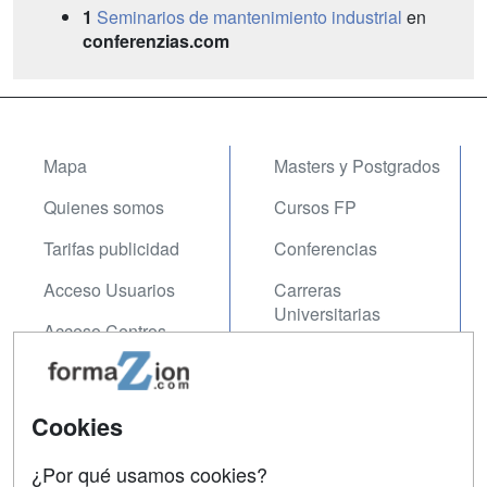
1
Seminarios de mantenimiento industrial
en
conferenzias.com
Mapa
Masters y Postgrados
Quienes somos
Cursos FP
Tarifas publicidad
Conferencias
Acceso Usuarios
Carreras
Universitarias
Acceso Centros
Oposiciones
SÍGUENOS EN:
Contactar
Cookies
Confidencialidad
¿Por qué usamos cookies?