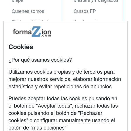
Quienes somos
Cursos FP
Tarifas publicidad
Conferencias
Acceso Usuarios
Carreras
Universitarias
Acceso Centros
Cookies
Oposiciones
¿Por qué usamos cookies?
SÍGUENOS EN:
Contactar
Utilizamos cookies propias y de terceros para
mejorar nuestros servicios, elaborar información
Confidencialidad
estadística y evitar repeticiones de anuncios
Aviso legal
Puedes aceptar todas las cookies pulsando en
Copyleft
el botón de "Aceptar todas", rechazar todas las
cookies pulsando el botón de "Rechazar
cookies" o configurar manualmente usando el
botón de "más opciones"