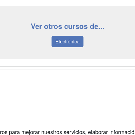
Ver otros cursos de...
Electrónica
a
Masters y
Contactar
Postgrados
enes somos
Confidenciali
Cursos FP
fas publicidad
Aviso legal
Conferencias
so Usuarios
Copyleft
Carreras
so Centros
Universitarias
ros para mejorar nuestros servicios, elaborar información