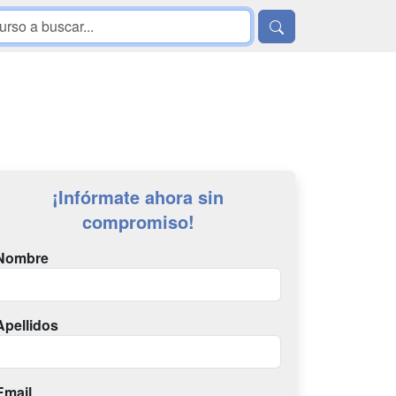
¡Infórmate ahora sin
compromiso!
Nombre
Apellidos
Email