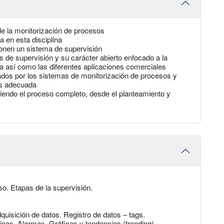
 de la monitorización de procesos
 en esta disciplina
ponen un sistema de supervisión
 de supervisión y su carácter abierto enfocado a la
sa así como las diferentes aplicaciones comerciales
ados por los sistemas de monitorización de procesos y
ás adecuada
uiendo el proceso completo, desde el planteamiento y
so. Etapas de la supervisión.
quisición de datos. Registro de datos – tags.
cos. Alarmas. Gráficas y tendencias (trending).