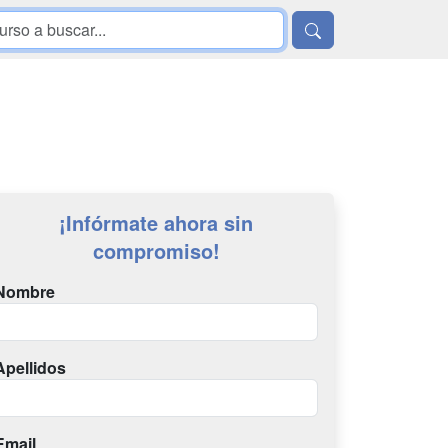
¡Infórmate ahora sin
compromiso!
Nombre
Apellidos
Email