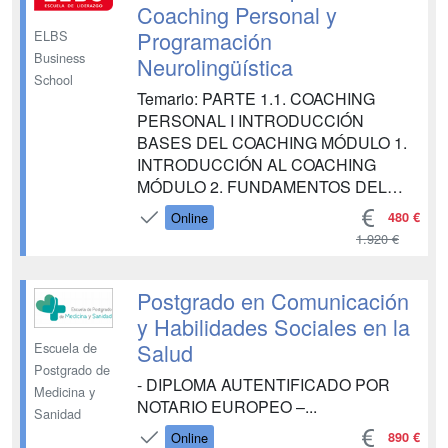
ANÁLISIS DE RIESGOS
Coaching Personal y
FINANCIEROS MÓDULO 7. GESTIÓN
Programación
ELBS
Y ANÁLISIS DE INVERSIONES PAR...
Business
Neurolingüística
School
Temario: PARTE 1.1. COACHING
PERSONAL I INTRODUCCIÓN
BASES DEL COACHING MÓDULO 1.
INTRODUCCIÓN AL COACHING
MÓDULO 2. FUNDAMENTOS DEL
COACHING MÓDULO 3. FIGURA DEL
480 €
Online
COACH MÓDULO 4. FIGURA DEL
1.920 €
COACHEE MÓDULO 5. PROCESO Y
SESIONES DE COACHING MÓDULO
6. HERRAMIENTAS Y TÉCNICAS DE
Postgrado en Comunicación
COACHING MÓDULO 7.
y Habilidades Sociales en la
INTRODUCCIÓN AL COACHING
Salud
Escuela de
PERSONAL MÓDULO 8. FIGURAS
Postgrado de
DE...
- DIPLOMA AUTENTIFICADO POR
Medicina y
NOTARIO EUROPEO –...
Sanidad
890 €
Online