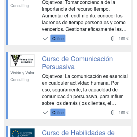
Objetivos: Tomar conciencia de la
Consulting
importancia del recurso tiempo.
Aumentar el rendimiento, conocer los
ladrones de tiempo personales y cómo
vencerlos. Gestionar eficazmente las
comunicaciones. Aprender a programar
180 €
Online
eficazmente nuestro tiempo. Gestión
eficaz de tareas. Trabajar mediante
planes de acción. Aprender a usar
Curso de Comunicación
eficazmente, desde el punto de vista
Persuasiva
tiem...
Visión y Valor
Objetivos: La comunicación es esencial
Consulting
en cualquier actividad humana. Por
eso, seguramente, la capacidad de
comunicación persuasiva, para influir
sobre los demás (los clientes, el
personal, los demás miembros del
180 €
Online
equipo, el público, etc.) es una de las
características más buscadas en un
profesional actualmente....
Curso de Habilidades de