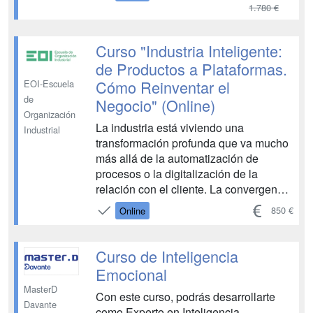
1.780 €
Curso "Industria Inteligente:
de Productos a Plataformas.
Cómo Reinventar el
EOI-Escuela
de
Negocio" (Online)
Organización
La industria está viviendo una
Industrial
transformación profunda que va mucho
más allá de la automatización de
procesos o la digitalización de la
relación con el cliente. La convergencia
de tecnologías como el Internet de las
850 €
Online
Cosas (IoT), la computación en la nube,
la analítica de datos y la inteligencia
artificial está haciendo posible una
Curso de Inteligencia
nueva generación ...
Emocional
MasterD
Con este curso, podrás desarrollarte
Davante
como Experto en Inteligencia