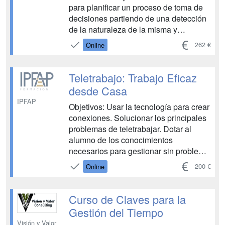
para planificar un proceso de toma de
decisiones partiendo de una detección
de la naturaleza de la misma y
utilizando técnicas variadas de trabajo
262 €
Online
en grupo. - Conocer la naturaleza de la
toma de decisiones, sus principales
características y tipologías. - Conocer
Teletrabajo: Trabajo Eficaz
las 6 fases de la toma de decisio...
desde Casa
IPFAP
Objetivos: Usar la tecnología para crear
conexiones. Solucionar los principales
problemas de teletrabajar. Dotar al
alumno de los conocimientos
necesarios para gestionar sin problema
los documentos propios de su puesto
200 €
Online
de trabajo y la gestión eficaz del tiempo
de trabajo. Definir las técnicas de
organización del tiempo para
Curso de Claves para la
convertirse en un trabajador efi...
Gestión del Tiempo
Visión y Valor