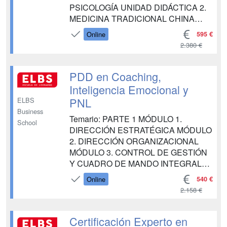
PSICOLOGÍA UNIDAD DIDÁCTICA 2.
MEDICINA TRADICIONAL CHINA
UNIDAD DIDÁCTICA 3.
595 €
Online
MINDFULNESS UNIDAD DIDÁCTICA
2.380 €
4. ENEAGRAMA UNIDAD DIDÁCTICA
5. HOMEOPATÍA UNIDAD DIDÁCTICA
6. HIPNOSIS UNIDAD DIDÁCTICA 7.
PDD en Coaching,
COUNSELING UNIDAD DIDÁCTICA 8.
Inteligencia Emocional y
PSICOLOGÍA DE LA GESTALT UNI...
PNL
ELBS
Business
Temario: PARTE 1 MÓDULO 1.
School
DIRECCIÓN ESTRATÉGICA MÓDULO
2. DIRECCIÓN ORGANIZACIONAL
MÓDULO 3. CONTROL DE GESTIÓN
Y CUADRO DE MANDO INTEGRAL
MÓDULO 4. LA TOMA DE
540 €
Online
DECISIONES Y RESOLUCIÓN DE
2.158 €
CONFLICTOS EN LA EMPRESA
MÓDULO 5. FINANCIACIÓN EN LA
EMPRESA MÓDULO 6. GESTIÓN Y
Certificación Experto en