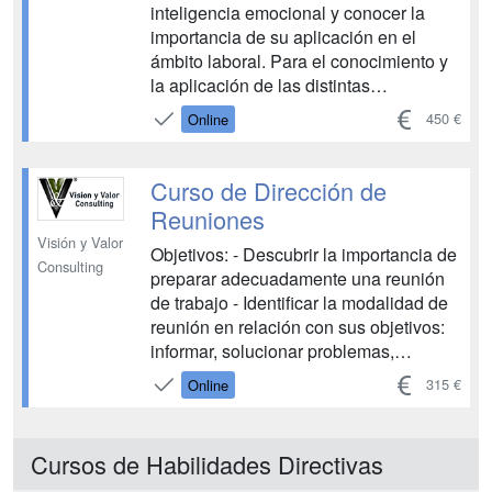
inteligencia emocional y conocer la
importancia de su aplicación en el
ámbito laboral. Para el conocimiento y
la aplicación de las distintas
competencias de la Inteligencia
450 €
Online
Emocional, (competencias personales y
sociales), tanto en el ámbito
profesional-laboral como personal-
Curso de Dirección de
afectivo. Conocer la diferencia entre el
Reuniones
Coe...
Visión y Valor
Objetivos: - Descubrir la importancia de
Consulting
preparar adecuadamente una reunión
de trabajo - Identificar la modalidad de
reunión en relación con sus objetivos:
informar, solucionar problemas,
presentar servicios, presentar la
315 €
Online
empresa, etc. - Identificar el rol
necesario en cada modalidad de
reunión y en sus fases. - Aplicar las
Cursos de Habilidades Directivas
técnicas, usos y recursos para logr...