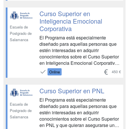
consolidación de competencias.
Permite conocer sobre las bases del
Curso Superior en
coaching, la introducción al coaching,
Inteligencia Emocional
l...
Corporativa
Escuela de
Postgrado de
El Programa está especialmente
Salamanca
diseñado para aquellas personas que
estén interesadas en adquirir
conocimientos sobre el Curso Superior
en Inteligencia Emocional Corporativa y
que quieran asegurarse un recorrido
450 €
Online
ascendente en esta área, con una
especial elevación y consolidación de
competencias. Permite conocer sobre
Curso Superior en PNL
las bases de la inteligencia...
El Programa está especialmente
Escuela de
diseñado para aquellas personas que
Postgrado de
estén interesadas en adquirir
Salamanca
conocimientos sobre el Curso Superior
en PNL y que quieran asegurarse un