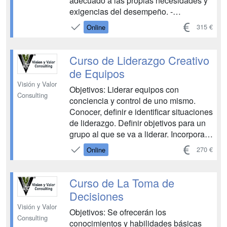
adecuado a las propias necesidades y
exigencias del desempeño. -
Comprender el tiempo como un recurso
315 €
Online
y aprender a gestionarlo. - Aprender a
fijar objetivos y establecer prioridades. -
Conocer la delegación como estrategia.
Curso de Liderazgo Creativo
- Conocer los diferentes factores q...
de Equipos
Visión y Valor
Objetivos: Liderar equipos con
Consulting
conciencia y control de uno mismo.
Conocer, definir e identificar situaciones
de liderazgo. Definir objetivos para un
grupo al que se va a liderar. Incorporar
herramientas de motivación en el
270 €
Online
liderazgo de equipos. Incorporar al
liderazgo de equipos técnicas de
negociación en la resolución de
Curso de La Toma de
conflictos....
Decisiones
Visión y Valor
Objetivos: Se ofrecerán los
Consulting
conocimientos y habilidades básicas