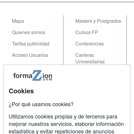
Mapa
Masters y Postgrados
Quienes somos
Cursos FP
Tarifas publicidad
Conferencias
Acceso Usuarios
Carreras
Universitarias
Acceso Centros
Oposiciones
SÍGUENOS EN:
Cookies
Contactar
Confidencialidad
¿Por qué usamos cookies?
Aviso legal
Utilizamos cookies propias y de terceros para
mejorar nuestros servicios, elaborar información
Copyleft
estadística y evitar repeticiones de anuncios