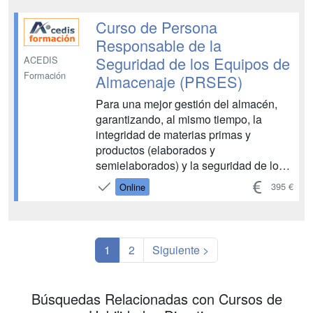
conscientes de que hay mucha
información, libros y c...
Curso de Persona
Responsable de la
Seguridad de los Equipos de
ACEDIS
Formación
Almacenaje (PRSES)
Para una mejor gestión del almacén,
garantizando, al mismo tiempo, la
integridad de materias primas y
productos (elaborados y
semielaborados) y la seguridad de los
operarios, de los equipos de
395 €
Online
manutención y de las instalaciones, es
esencial contar con una Persona
Responsable de la Seguridad de l...
1
2
Siguiente >
Búsquedas Relacionadas con Cursos de