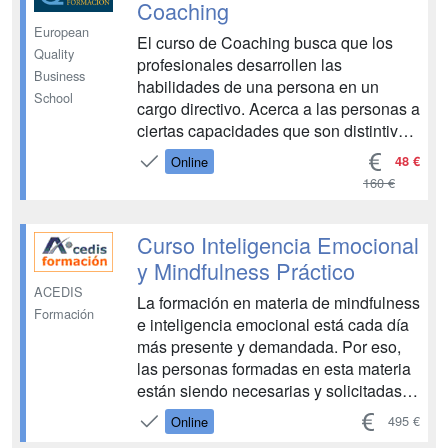
Coaching
European
El curso de Coaching busca que los
Quality
profesionales desarrollen las
Business
habilidades de una persona en un
School
cargo directivo. Acerca a las personas a
ciertas capacidades que son distintivas
de un líder. La mayor parte de las
48 €
Online
habilidades tienen que ver con
160 €
dirección empresarial. El liderazgo es
importante y busca que las personas
que lo tienen adapten el entor...
Curso Inteligencia Emocional
y Mindfulness Práctico
ACEDIS
La formación en materia de mindfulness
Formación
e inteligencia emocional está cada día
más presente y demandada. Por eso,
las personas formadas en esta materia
están siendo necesarias y solicitadas
por muchas empresas, por ejemplo,
495 €
Online
para liderar y dirigir equipos. Somos