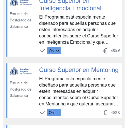
Curso Superior en
Deja atrás l...
Inteligencia Emocional
Escuela de
El Programa está especialmente
Postgrado de
diseñado para aquellas personas que
Salamanca
estén interesadas en adquirir
conocimientos sobre el Curso Superior
en Inteligencia Emocional y que
quieran asegurarse un recorrido
450 €
Online
ascendente en esta área, con una
especial elevación y consolidación de
competencias. Permite conocer sobre
Curso Superior en Mentoring
las bases de la inteligencia y del
El Programa está especialmente
desar...
Escuela de
diseñado para aquellas personas que
Postgrado de
estén interesadas en adquirir
Salamanca
conocimientos sobre el Curso Superior
en Mentoring y que quieran asegurarse
un recorrido ascendente en esta área,
450 €
Online
con una especial elevación y
consolidación de competencias.