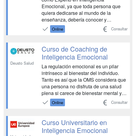
Emocional, ya que toda persona que
quiera dedicarse al mundo de la
enseñanza, debería conocer y
reconocer la inteligencia emocional,
Consultar
Online
teniendo herramientas para sí misma y
para con los demás, ser personas
expertas en inteligencia emocional,
Curso de Coaching de
para contribuir a un mundo más feliz.
Inteligencia Emocional
Adqui...
Deusto Salud
La regulación emocional es un pilar
intrínseco al bienestar del individuo.
Tanto es así que la OMS considera que
una persona no disfruta de una salud
plena si carece de bienestar mental y
social. El coaching surge como
Consultar
Online
herramienta eficaz para la regulación
emocional. ¿Quieres formarte para
fomentar el desarrollo emocional en tu
Curso Universitario en
entorno? Aprende...
Inteligencia Emocional