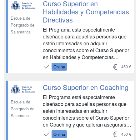
Permite conocer sobre las bases del
Curso Superior en
coaching, el coaching personal, la intr...
Habilidades y Competencias
Directivas
Escuela de
Postgrado de
El Programa está especialmente
Salamanca
diseñado para aquellas personas que
estén interesadas en adquirir
conocimientos sobre el Curso Superior
en Habilidades y Competencias
Directivas y que quieran asegurarse un
450 €
Online
recorrido ascendente en esta área, con
una especial elevación y consolidación
de competencias. Permite conocer
Curso Superior en Coaching
sobre la gestión de personal y ...
El Programa está especialmente
Escuela de
diseñado para aquellas personas que
Postgrado de
estén interesadas en adquirir
Salamanca
conocimientos sobre el Curso Superior
en Coaching y que quieran asegurarse
un recorrido ascendente en esta área,
450 €
Online
con una especial elevación y