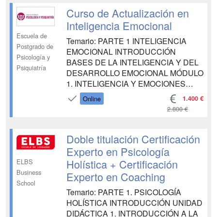
Curso de Actualización en
Inteligencia Emocional
Escuela de
Temario: PARTE 1 INTELIGENCIA
Postgrado de
EMOCIONAL INTRODUCCIÓN
Psicología y
BASES DE LA INTELIGENCIA Y DEL
Psiquiatría
DESARROLLO EMOCIONAL MÓDULO
1. INTELIGENCIA Y EMOCIONES
MÓDULO 2. TEORÍAS SOBRE LAS
1.400 €
Online
EMOCIONES MÓDULO 3.
2.800 €
INTRODUCCIÓN A LA INTELIGENCIA
EMOCIONAL (IE) MÓDULO 4.
DESARROLLO EMOCIONAL MÓDULO
Doble titulación Certificación
5. EDUCACIÓN EMOCIONAL
Experto en Psicología
MÓDULO 6. EQUILIBRIO, BIENESTAR
Holística + Certificación
ELBS
EMOCIONAL E IE COMPET...
Business
Experto en Coaching
School
Temario: PARTE 1. PSICOLOGÍA
HOLÍSTICA INTRODUCCIÓN UNIDAD
DIDÁCTICA 1. INTRODUCCIÓN A LA