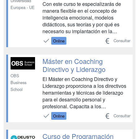
Universidad
Con este curso te especializarás de
Europea - UE
manera flexible en el concepto de
inteligencia emocional, modelos
didácticos, sus teorías y por qué es
necesario su implantación en la
actualidad en el aula. Tendrás acceso a
Consultar
Online
masterclasses online con reputados
ponentes referentes en educación.
Sumarás puntos en el apartado de
Máster en Coaching
formación permanente de las opo...
Directivo y Liderazgo
OBS
El Máster en Coaching Directivo y
Business
Liderazgo proporciona a los directivos
School
herramientas y técnicas de liderazgo
para el desarrollo personal y
profesional. Capacita a los
profesionales con la metodología del
Consultar
Online
coaching, tanto desde un punto de vista
personal como de equipo y de
organización, así como herramientas
Curso de Programación