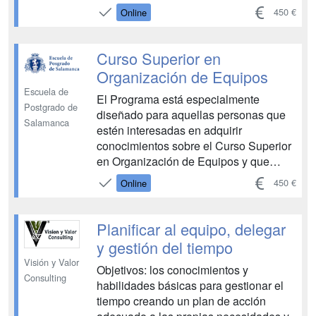
recorrido ascendente en esta área, con
450 €
Online
una especial elevación y consolidación
de competencias. Permite conocer
sobre los fundamentos científicos de la
Curso Superior en
programación neurolingüís...
Organización de Equipos
Escuela de
El Programa está especialmente
Postgrado de
diseñado para aquellas personas que
Salamanca
estén interesadas en adquirir
conocimientos sobre el Curso Superior
en Organización de Equipos y que
quieran asegurarse un recorrido
450 €
Online
ascendente en esta área, con una
especial elevación y consolidación de
competencias. Permite conocer sobre
Planificar al equipo, delegar
el liderazgo en la gestión de equipos, ...
y gestión del tiempo
Visión y Valor
Objetivos: los conocimientos y
Consulting
habilidades básicas para gestionar el
tiempo creando un plan de acción