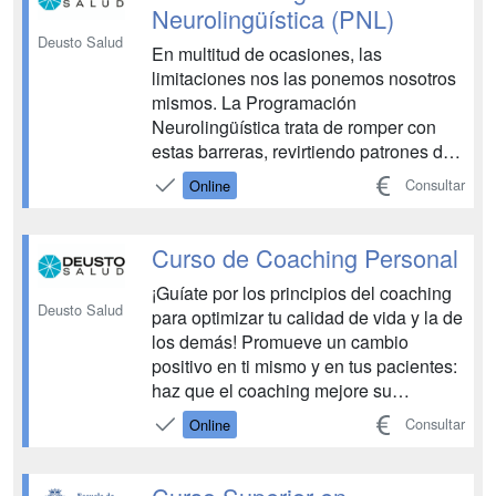
que potencien su inteligencia
Neurolingüística (PNL)
emocional....
Deusto Salud
En multitud de ocasiones, las
limitaciones nos las ponemos nosotros
mismos. La Programación
Neurolingüística trata de romper con
estas barreras, revirtiendo patrones de
pensamiento que merman nuestro
Consultar
Online
potencial. Abarca un enfoque
integrador que provoca cambios
correctivos, generativos y evolutivos en
Curso de Coaching Personal
nuestra mente y nos dirige hacia un
¡Guíate por los principios del coaching
estado mental...
Deusto Salud
para optimizar tu calidad de vida y la de
los demás! Promueve un cambio
positivo en ti mismo y en tus pacientes:
haz que el coaching mejore su
bienestar con una formación a la altura.
Consultar
Online
El Curso de Coaching Personal de
Deusto Salud es el punto de partida
para transformar tus objetivos en logros.