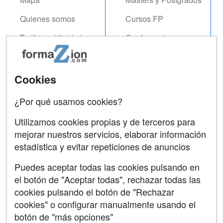
Quienes somos
Cursos FP
Tarifas publicidad
Conferencias
Acceso Usuarios
Carreras
Universitarias
Acceso Centros
Cookies
Oposiciones
¿Por qué usamos cookies?
SÍGUENOS EN:
Contactar
Utilizamos cookies propias y de terceros para
mejorar nuestros servicios, elaborar información
Confidencialidad
estadística y evitar repeticiones de anuncios
Aviso legal
Puedes aceptar todas las cookies pulsando en
Copyleft
el botón de "Aceptar todas", rechazar todas las
cookies pulsando el botón de "Rechazar
cookies" o configurar manualmente usando el
botón de "más opciones"