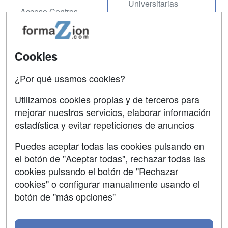
Universitarias
Acceso Centros
Oposiciones
SÍGUENOS EN:
Contactar
Cookies
Confidencialidad
¿Por qué usamos cookies?
Aviso legal
Utilizamos cookies propias y de terceros para
mejorar nuestros servicios, elaborar información
Copyleft
estadística y evitar repeticiones de anuncios
Puedes aceptar todas las cookies pulsando en
el botón de "Aceptar todas", rechazar todas las
Grupo formazion:
cookies pulsando el botón de "Rechazar
cookies" o configurar manualmente usando el
botón de "más opciones"