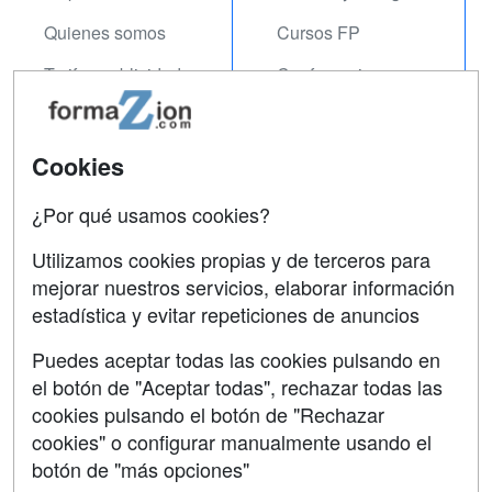
Quienes somos
Cursos FP
Tarifas publicidad
Conferencias
Acceso Usuarios
Carreras
Universitarias
Acceso Centros
Cookies
Oposiciones
¿Por qué usamos cookies?
SÍGUENOS EN:
Contactar
Utilizamos cookies propias y de terceros para
mejorar nuestros servicios, elaborar información
Confidencialidad
estadística y evitar repeticiones de anuncios
Aviso legal
Puedes aceptar todas las cookies pulsando en
Copyleft
el botón de "Aceptar todas", rechazar todas las
cookies pulsando el botón de "Rechazar
cookies" o configurar manualmente usando el
botón de "más opciones"