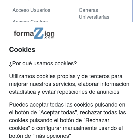
Acceso Usuarios
Carreras
Universitarias
Acceso Centros
Oposiciones
SÍGUENOS EN:
Contactar
Cookies
Confidencialidad
¿Por qué usamos cookies?
Aviso legal
Utilizamos cookies propias y de terceros para
mejorar nuestros servicios, elaborar información
Copyleft
estadística y evitar repeticiones de anuncios
Puedes aceptar todas las cookies pulsando en
el botón de "Aceptar todas", rechazar todas las
Grupo formazion:
cookies pulsando el botón de "Rechazar
cookies" o configurar manualmente usando el
botón de "más opciones"