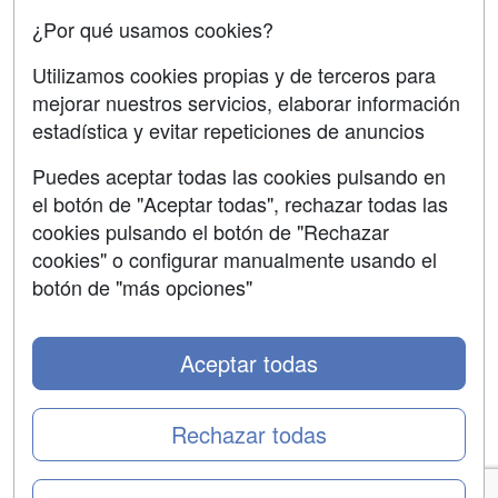
Copyleft
¿Por qué usamos cookies?
Utilizamos cookies propias y de terceros para
mejorar nuestros servicios, elaborar información
estadística y evitar repeticiones de anuncios
Grupo formazion:
Puedes aceptar todas las cookies pulsando en
el botón de "Aceptar todas", rechazar todas las
cookies pulsando el botón de "Rechazar
cookies" o configurar manualmente usando el
botón de "más opciones"
Aceptar todas
Copyright 2000-2026 Formazion Web, S.L. - Calle
Fermín Caballero, 62 - 28034 Madrid Tel: 91 533 70 78
Rechazar todas