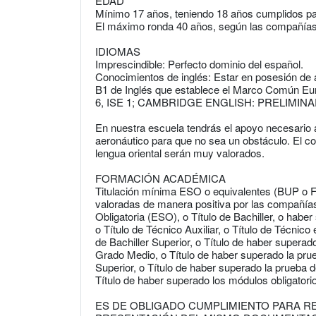
EDAD
Mínimo 17 años, teniendo 18 años cumplidos para
El máximo ronda 40 años, según las compañías
IDIOMAS
Imprescindible: Perfecto dominio del español.
Conocimientos de inglés: Estar en posesión de a
B1 de Inglés que establece el Marco Común Eu
6, ISE 1; CAMBRIDGE ENGLISH: PRELIMINA
En nuestra escuela tendrás el apoyo necesario a
aeronáutico para que no sea un obstáculo. El co
lengua oriental serán muy valorados.
FORMACIÓN ACADÉMICA
Titulación mínima ESO o equivalentes (BUP o F
valoradas de manera positiva por las compañía
Obligatoria (ESO), o Título de Bachiller, o haber
o Título de Técnico Auxiliar, o Título de Técnico 
de Bachiller Superior, o Título de haber supera
Grado Medio, o Título de haber superado la pr
Superior, o Título de haber superado la prueba 
Título de haber superado los módulos obligatorio
ES DE OBLIGADO CUMPLIMIENTO PARA R