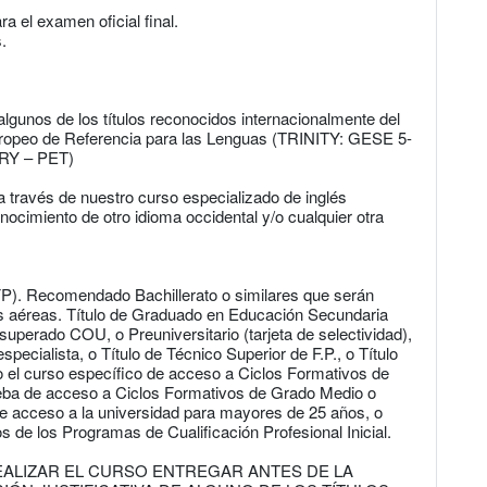
 el examen oficial final.
.
lgunos de los títulos reconocidos internacionalmente del
ropeo de Referencia para las Lenguas (TRINITY: GESE 5-
RY – PET)
 través de nuestro curso especializado de inglés
nocimiento de otro idioma occidental y/o cualquier otra
P). Recomendado Bachillerato o similares que serán
s aéreas. Título de Graduado en Educación Secundaria
 superado COU, o Preuniversitario (tarjeta de selectividad),
especialista, o Título de Técnico Superior de F.P., o Título
do el curso específico de acceso a Ciclos Formativos de
ueba de acceso a Ciclos Formativos de Grado Medio o
de acceso a la universidad para mayores de 25 años, o
s de los Programas de Cualificación Profesional Inicial.
EALIZAR EL CURSO ENTREGAR ANTES DE LA