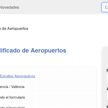
Novedades
o de Aeropuertos
ificado de Aeropuertos
Estudios Aeronáuticos
encia / València
ndo el formulario
ndo el formulario