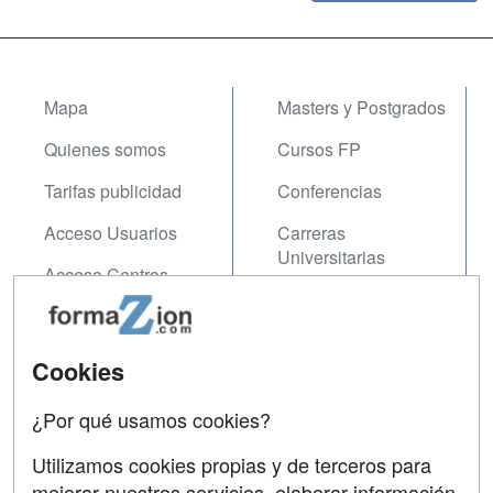
Mapa
Masters y Postgrados
Quienes somos
Cursos FP
Tarifas publicidad
Conferencias
Acceso Usuarios
Carreras
Universitarias
Acceso Centros
Oposiciones
SÍGUENOS EN:
Contactar
Cookies
Confidencialidad
¿Por qué usamos cookies?
Aviso legal
Utilizamos cookies propias y de terceros para
mejorar nuestros servicios, elaborar información
Copyleft