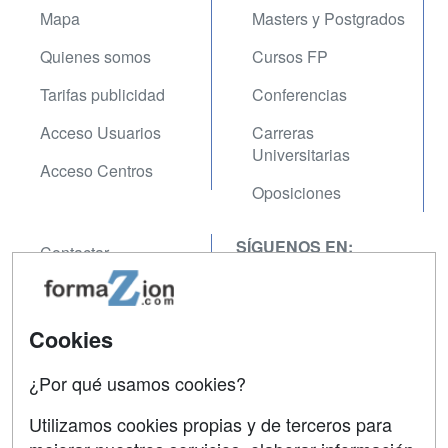
Mapa
Masters y Postgrados
Quienes somos
Cursos FP
Tarifas publicidad
Conferencias
Acceso Usuarios
Carreras
Universitarias
Acceso Centros
Oposiciones
SÍGUENOS EN:
Contactar
Confidencialidad
Aviso legal
Cookies
Copyleft
¿Por qué usamos cookies?
Utilizamos cookies propias y de terceros para