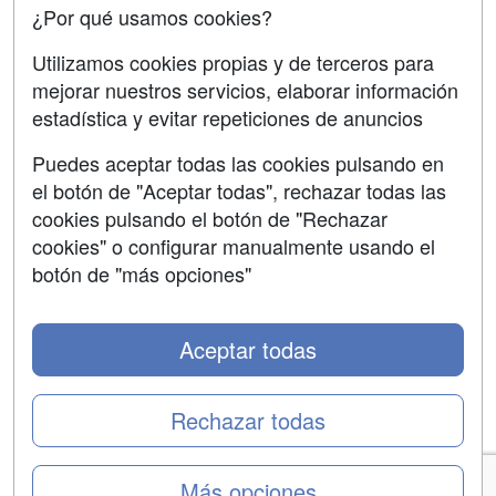
¿Por qué usamos cookies?
Aviso legal
Copyleft
Utilizamos cookies propias y de terceros para
mejorar nuestros servicios, elaborar información
estadística y evitar repeticiones de anuncios
Puedes aceptar todas las cookies pulsando en
Grupo formazion:
el botón de "Aceptar todas", rechazar todas las
cookies pulsando el botón de "Rechazar
cookies" o configurar manualmente usando el
botón de "más opciones"
Aceptar todas
Rechazar todas
Copyright 2000-2026 Formazion Web, S.L. - Calle
Fermín Caballero, 62 - 28034 Madrid Tel: 91 533 70 78
Más opciones