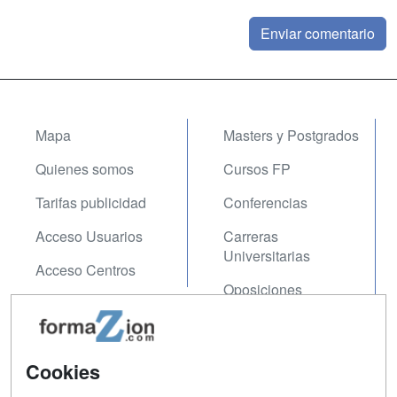
Mapa
Masters y Postgrados
Quienes somos
Cursos FP
Tarifas publicidad
Conferencias
Acceso Usuarios
Carreras
Universitarias
Acceso Centros
Oposiciones
SÍGUENOS EN:
Contactar
Cookies
Confidencialidad