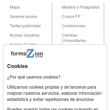
Mapa
Masters y Postgrados
Quienes somos
Cursos FP
Tarifas publicidad
Conferencias
Acceso Usuarios
Carreras
Universitarias
Acceso Centros
Oposiciones
SÍGUENOS EN:
Contactar
Cookies
Confidencialidad
¿Por qué usamos cookies?
Aviso legal
Utilizamos cookies propias y de terceros para
Copyleft
mejorar nuestros servicios, elaborar información
estadística y evitar repeticiones de anuncios
Puedes aceptar todas las cookies pulsando en