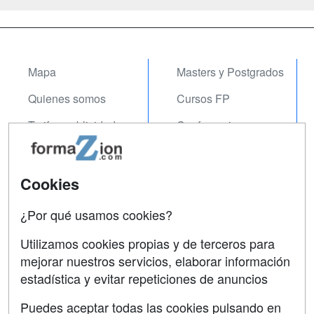
Mapa
Masters y Postgrados
Quienes somos
Cursos FP
Tarifas publicidad
Conferencias
Acceso Usuarios
Carreras
Universitarias
Acceso Centros
Cookies
Oposiciones
¿Por qué usamos cookies?
SÍGUENOS EN:
Contactar
Utilizamos cookies propias y de terceros para
mejorar nuestros servicios, elaborar información
Confidencialidad
estadística y evitar repeticiones de anuncios
Aviso legal
Puedes aceptar todas las cookies pulsando en