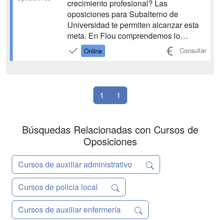
crecimiento profesional? Las
oposiciones para Subalterno de
Universidad te permiten alcanzar esta
meta. En Flou comprendemos lo
importante que es conseguir un trabajo
Consultar
Online
así y para ayudarte a lograrlo te
ofrecemos una preparación y una
metodología de estudio propias
¡Consigue tu plaza! ¡Es tu momento de
1
1
asegurar un futuro...
Búsquedas Relacionadas con Cursos de
Oposiciones
Cursos de auxiliar administrativo
Cursos de policia local
Cursos de auxiliar enfermería