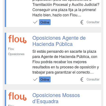
Tramitación Procesal y Auxilio Judicial?
Conseguir una plaza fija ¡a la primera!
Hazlo bien, hazlo con Flou....
Consultar
Online
Oposiciones Agente de
Hacienda Pública
Flou
Si estás pensando en sacarte la plaza
Oposiciones
para Agente de Hacienda Pública, con
Flou podrás recabar los mejores
resultados en tu proceso de oposición y
trabajar para garantizar el correcto
funcionamiento de la Agencia
Consultar
Online
Tributaria. ¿Empezamos a tramitar tu
plaza?...
Oposiciones Mossos
d’Esquadra
Flou