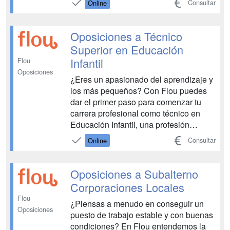
Consultar
Online
Oposiciones a Técnico
Superior en Educación
Infantil
Flou
Oposiciones
¿Eres un apasionado del aprendizaje y
los más pequeños? Con Flou puedes
dar el primer paso para comenzar tu
carrera profesional como técnico en
Educación Infantil, una profesión
gratificante en la que verás crecer a los
Consultar
Online
alumnos más benjamines. Prepárate
con nosotros y asegura tu futuro con
una plaza fija en este cuerpo educativo.
Oposiciones a Subalterno
...
Corporaciones Locales
Flou
¿Piensas a menudo en conseguir un
Oposiciones
puesto de trabajo estable y con buenas
condiciones? En Flou entendemos la