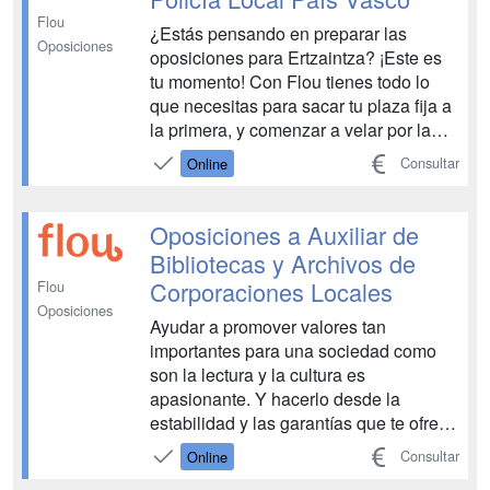
Flou
¿Estás pensando en preparar las
Oposiciones
oposiciones para Ertzaintza? ¡Este es
tu momento! Con Flou tienes todo lo
que necesitas para sacar tu plaza fija a
la primera, y comenzar a velar por la
seguridad de la sociedad del País
Consultar
Online
Vasco. Disfruta del trabajo de tu vida,
de por vida....
Oposiciones a Auxiliar de
Bibliotecas y Archivos de
Corporaciones Locales
Flou
Oposiciones
Ayudar a promover valores tan
importantes para una sociedad como
son la lectura y la cultura es
apasionante. Y hacerlo desde la
estabilidad y las garantías que te ofrece
un puesto de funcionario/a más.
Consultar
Online
¡Prepara con Flou las oposiciones de