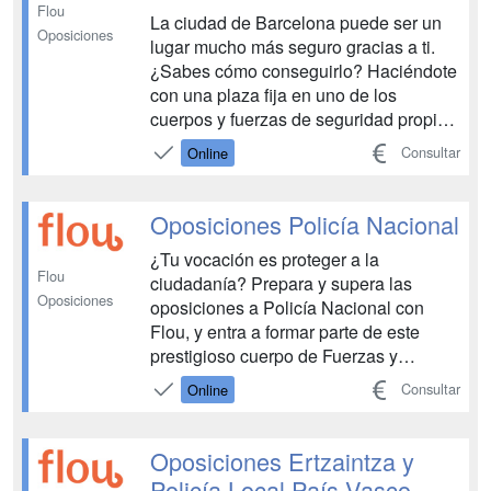
Flou
La ciudad de Barcelona puede ser un
Oposiciones
lugar mucho más seguro gracias a ti.
¿Sabes cómo conseguirlo? Haciéndote
con una plaza fija en uno de los
cuerpos y fuerzas de seguridad propios
de Cataluña. Prepara tus oposiciones a
Consultar
Online
Guardia Urbana y, antes de lo que
piensas, estarás en primera línea....
Oposiciones Policía Nacional
¿Tu vocación es proteger a la
Flou
ciudadanía? Prepara y supera las
Oposiciones
oposiciones a Policía Nacional con
Flou, y entra a formar parte de este
prestigioso cuerpo de Fuerzas y
Cuerpos de Seguridad del Estado,
Consultar
Online
donde podrás desarollarte ¡en lo
profesional, pero también en lo
personal....
Oposiciones Ertzaintza y
Policía Local País Vasco