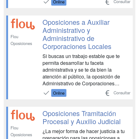
Consultar
Online
y con un plan diseñado para ti....
Oposiciones a Auxiliar
Administrativo y
Administrativo de
Flou
Oposiciones
Corporaciones Locales
Si buscas un trabajo estable que te
permita desarrollar tu faceta
administrativa y se te da bien la
atención al público, la oposición de
Administrativo de Corporaciones
Locales te permitirá lograr un puesto fijo
Consultar
Online
en Ayuntamientos y Diputaciones de
toda España y vivir de lo que te gusta....
Oposiciones Tramitación
Procesal y Auxilio Judicial
Flou
¿La mejor forma de hacer justicia a tu
Oposiciones
preparación para las oposiciones a