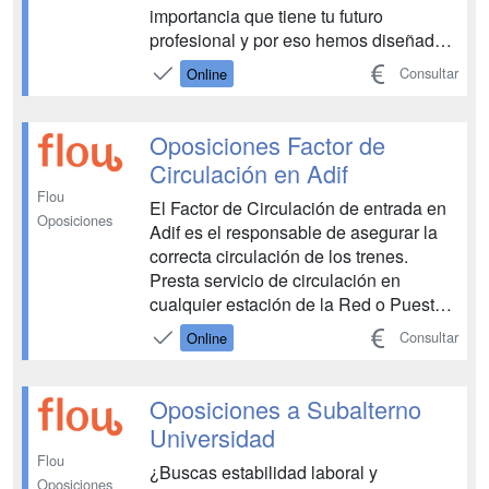
importancia que tiene tu futuro
profesional y por eso hemos diseñado
una preparación completa para que
Consultar
Online
puedas superar las oposiciones de
Subalterno en Corporaciones Locales.
¡Prepárate con nosotros y descubre las
Oposiciones Factor de
claves! ¿Quieres opositar ...
Circulación en Adif
Flou
El Factor de Circulación de entrada en
Oposiciones
Adif es el responsable de asegurar la
correcta circulación de los trenes.
Presta servicio de circulación en
cualquier estación de la Red o Puesto
de Mando. También realizará las
Consultar
Online
funciones de control y reparto de
material y factoría de estación. Si
buscas hacerte con un puesto de Factor
Oposiciones a Subalterno
de Circulación en Adi...
Universidad
Flou
¿Buscas estabilidad laboral y
Oposiciones