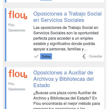
vida de la estabilidad de un puesto en
las Fuerzas y Cuerpos de Seguridad. ...
Oposiciones a Trabajo Social
en Servicios Sociales
Flou
Las oposiciones de Trabajo Social en
Oposiciones
Servicios Sociales son la oportunidad
perfecta para acceder a un empleo
estable y significativo donde podrás
apoyar a personas, familias y
comunidades en situación de
Consultar
Online
vulnerabilidad. ¡Prepárate ya con Flou y
consigue tu plaza!...
Oposiciones a Auxiliar de
Archivos y Bibliotecas del
Estado
Flou
Oposiciones
¿Buscas una plaza como Auxiliar de
Archivo y Bibliotecas del Estado? En
Flou encontrarás el mejor método para
preparar tus oposiciones a las