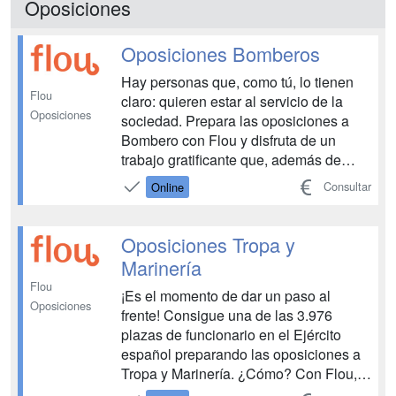
Oposiciones
academia especializada en la que r...
Oposiciones Bomberos
Hay personas que, como tú, lo tienen
Flou
claro: quieren estar al servicio de la
Oposiciones
sociedad. Prepara las oposiciones a
Bombero con Flou y disfruta de un
trabajo gratificante que, además de
ofrecerte variedad y dinamismo en tus
Consultar
Online
funciones, será de por vida. ¿A qué
esperas?...
Oposiciones Tropa y
Marinería
Flou
¡Es el momento de dar un paso al
Oposiciones
frente! Consigue una de las 3.976
plazas de funcionario en el Ejército
español preparando las oposiciones a
Tropa y Marinería. ¿Cómo? Con Flou,
de la mano de expertos en oposiciones