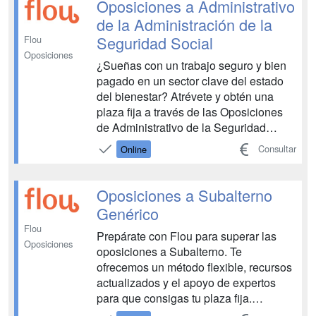
Oposiciones a Administrativo
de la Administración de la
Seguridad Social
Flou
Oposiciones
¿Sueñas con un trabajo seguro y bien
pagado en un sector clave del estado
del bienestar? Atrévete y obtén una
plaza fija a través de las Oposiciones
de Administrativo de la Seguridad
Social. Con Flou, ¡lograr tu objetivo está
Consultar
Online
a solo un paso! ¿Quieres hacerte con
una plaza en la Seguridad Social? La
mejor forma de conseguirla es
Oposiciones a Subalterno
preparando las op...
Genérico
Flou
Prepárate con Flou para superar las
Oposiciones
oposiciones a Subalterno. Te
ofrecemos un método flexible, recursos
actualizados y el apoyo de expertos
para que consigas tu plaza fija.
¡Empieza a construir tu futuro!...