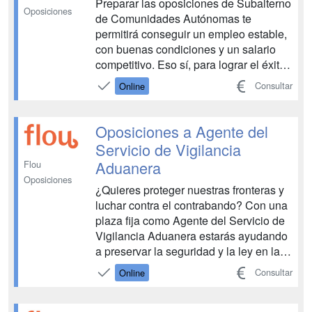
Preparar las oposiciones de Subalterno
Oposiciones
de Comunidades Autónomas te
permitirá conseguir un empleo estable,
con buenas condiciones y un salario
competitivo. Eso sí, para lograr el éxito
vas a necesitar preparar las pruebas y
Consultar
Online
exámenes a conciencia. En Flou somos
conscientes de ello y te ofrecemos un
método de estudio propio pensado para
Oposiciones a Agente del
que puedas con...
Servicio de Vigilancia
Aduanera
Flou
Oposiciones
¿Quieres proteger nuestras fronteras y
luchar contra el contrabando? Con una
plaza fija como Agente del Servicio de
Vigilancia Aduanera estarás ayudando
a preservar la seguridad y la ley en las
costas españolas. Oposita y ¡defiende
Consultar
Online
lo que importa!...