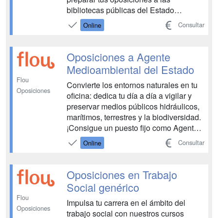
bibliotecas públicas del Estado
dependientes del Ministerio de Cultura.
Consultar
Online
...
Oposiciones a Agente
Medioambiental del Estado
Flou
Convierte los entornos naturales en tu
Oposiciones
oficina: dedica tu día a día a vigilar y
preservar medios públicos hidráulicos,
marítimos, terrestres y la biodiversidad.
¡Consigue un puesto fijo como Agente
Medioambiental y protege lo más
Consultar
Online
valioso! ...
Oposiciones en Trabajo
Social genérico
Flou
Impulsa tu carrera en el ámbito del
Oposiciones
trabajo social con nuestros cursos