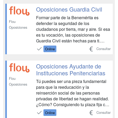
Auxiliar de Archivos y Bibliotecas! Para
que fluyas en tu oposición incluimos
Oposiciones Guardia Civil
hasta 100 horas de cursos bare...
Formar parte de la Benemérita es
Flou
defender la seguridad de los
Oposiciones
ciudadanos por tierra, mar y aire. Si esa
es tu vocación, las oposiciones de
Guardia Civil están hechas para ti.
Prepáralas con Flou y consigue una
Consultar
Online
plaza fija en el trabajo que siempre
soñaste. ...
Oposiciones Ayudante de
Instituciones Penitenciarias
Flou
Tú puedes ser una pieza fundamental
Oposiciones
para que la reeducación y la
reinserción social de las personas
privadas de libertad se hagan realidad.
¿Cómo? Consiguiendo tu plaza fija con
las oposiciones de Ayudante de
Consultar
Online
Instituciones Penitenciarias....