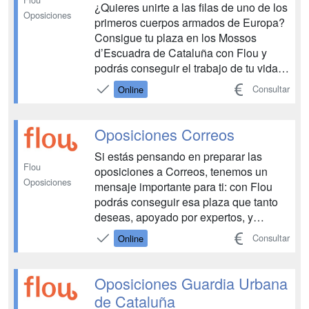
¿Quieres unirte a las filas de uno de los
Oposiciones
primeros cuerpos armados de Europa?
Consigue tu plaza en los Mossos
d’Escuadra de Cataluña con Flou y
podrás conseguir el trabajo de tu vida.
Con compromiso, valentía y dedicación,
Consultar
Online
nada podrá pararte. Y con Flou
tampoco. ...
Oposiciones Correos
Si estás pensando en preparar las
Flou
oposiciones a Correos, tenemos un
Oposiciones
mensaje importante para ti: con Flou
podrás conseguir esa plaza que tanto
deseas, apoyado por expertos, y
hacerlo con ritmo. ¿Empezamos? ...
Consultar
Online
Oposiciones Guardia Urbana
de Cataluña