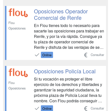
Oposiciones Operador
Comercial de Renfe
Flou
En Flou tienes todo lo necesario para
Oposiciones
sacarte las oposiciones para trabajar en
Renfe, y por la vía rápida. Consigue ya
tu plaza de operador comercial de
Renfe y disfruta de las ventajas de ser
funcionario....
Consultar
Online
Oposiciones Policía Local
Si tu vocación es proteger el libre
Flou
ejercicio de los derechos y libertades y
Oposiciones
garantizar la seguridad ciudadana, la
próxima plaza de Policía Local lleva tu
nombre. Con Flou podrás conseguir el
trabajo que buscas y disfrutar de por
Consultar
Online