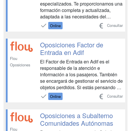
especializados. Te proporcionamos una
formación completa y actualizada,
adaptada a las necesidades del
mercado laboral actual. Prepárate con
Consultar
Online
nosotros y marca la diferencia....
Oposiciones Factor de
Entrada en Adif
Flou
El Factor de Entrada en Adif es el
Oposiciones
responsable de la atención e
información a los pasajeros. También
se encargará de gestionar el servicio de
objetos perdidos. Si estás pensando en
preparar las oposiciones para Factor de
Consultar
Online
Entrada en Adif, esta es tu oportunidad
de lograr el puesto fijo que buscas, y la
estabilidad laboral y personal que
Oposiciones a Subalterno
necesitas...
Comunidades Autónomas
Flou